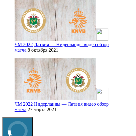
ЧМ 2022
Латвия — Нидерланды видео обзор
матча
8 октября 2021
ЧМ 2022
Нидерланды — Латвия видео обзор
матча
27 марта 2021