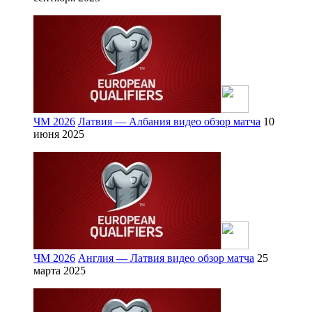
ЧМ 2026
Латвия — Албания видео обзор матча
10
июня 2025
ЧМ 2026
Англия — Латвия видео обзор матча
25
марта 2025