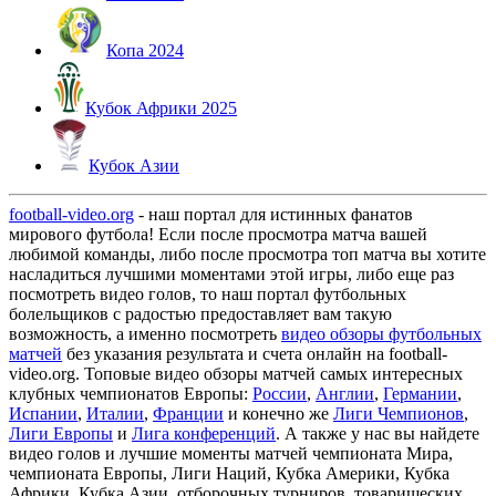
Копа 2024
Кубок Африки 2025
Кубок Азии
football-video.org
- наш портал для истинных фанатов
мирового футбола! Если после просмотра матча вашей
любимой команды, либо после просмотра топ матча вы хотите
насладиться лучшими моментами этой игры, либо еще раз
посмотреть видео голов, то наш портал футбольных
болельщиков с радостью предоставляет вам такую
возможность, а именно посмотреть
видео обзоры футбольных
матчей
без указания результата и счета онлайн на football-
video.org. Топовые видео обзоры матчей самых интересных
клубных чемпионатов Европы:
России
,
Англии
,
Германии
,
Испании
,
Италии
,
Франции
и конечно же
Лиги Чемпионов
,
Лиги Европы
и
Лига конференций
. А также у нас вы найдете
видео голов и лучшие моменты матчей чемпионата Мира,
чемпионата Европы, Лиги Наций, Кубка Америки, Кубка
Африки, Кубка Азии, отборочных турниров, товарищеских