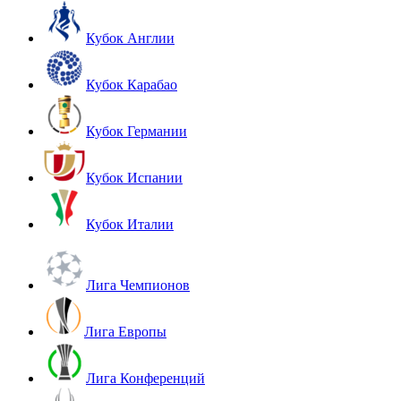
Кубок Англии
Кубок Карабао
Кубок Германии
Кубок Испании
Кубок Италии
Лига Чемпионов
Лига Европы
Лига Конференций