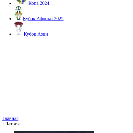
Копа 2024
Кубок Африки 2025
Кубок Азии
Главная
›
Латвия