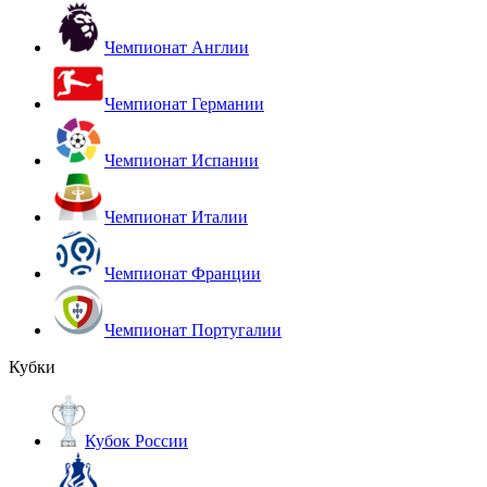
Чемпионат Англии
Чемпионат Германии
Чемпионат Испании
Чемпионат Италии
Чемпионат Франции
Чемпионат Португалии
Кубки
Кубок России