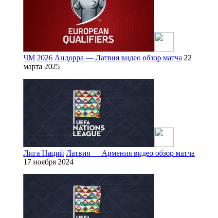
ЧМ 2026
Андорра — Латвия видео обзор матча
22
марта 2025
Лига Наций
Латвия — Армения видео обзор матча
17 ноября 2024