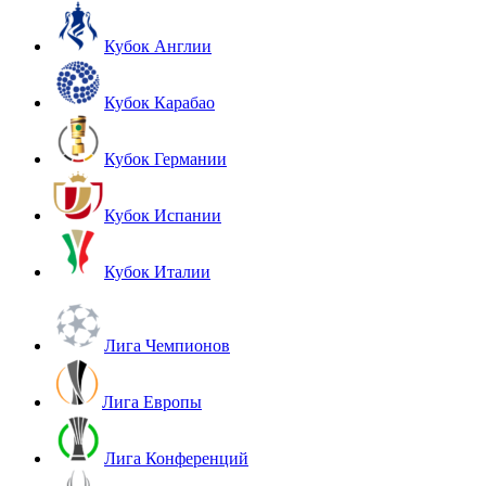
Кубок Англии
Кубок Карабао
Кубок Германии
Кубок Испании
Кубок Италии
Лига Чемпионов
Лига Европы
Лига Конференций