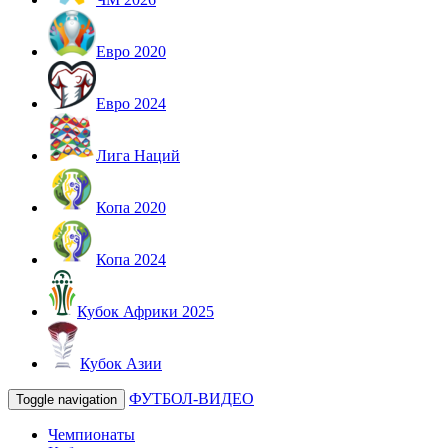
Евро 2020
Евро 2024
Лига Наций
Копа 2020
Копа 2024
Кубок Африки 2025
Кубок Азии
ФУТБОЛ-ВИДЕО
Toggle navigation
Чемпионаты