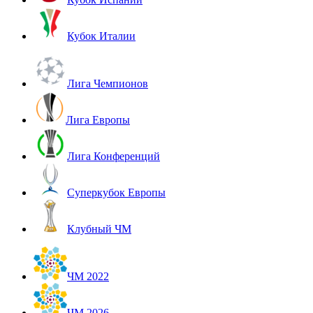
Кубок Италии
Лига Чемпионов
Лига Европы
Лига Конференций
Суперкубок Европы
Клубный ЧМ
ЧМ 2022
ЧМ 2026