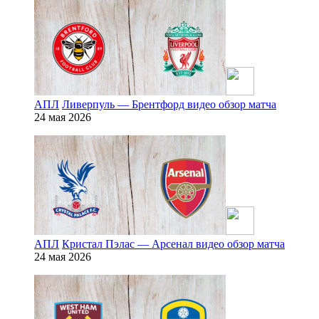
АПЛ
Ливерпуль — Брентфорд видео обзор матча
24 мая 2026
АПЛ
Кристал Пэлас — Арсенал видео обзор матча
24 мая 2026