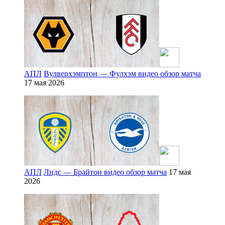
АПЛ
Вулверхэмптон — Фулхэм видео обзор матча
17 мая 2026
АПЛ
Лидс — Брайтон видео обзор матча
17 мая
2026