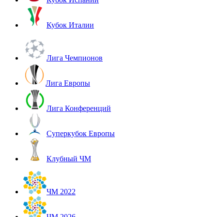
Кубок Италии
Лига Чемпионов
Лига Европы
Лига Конференций
Суперкубок Европы
Клубный ЧМ
ЧМ 2022
ЧМ 2026