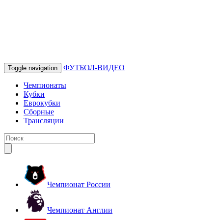
ФУТБОЛ-ВИДЕО
Toggle navigation
Чемпионаты
Кубки
Еврокубки
Сборные
Трансляции
Чемпионат России
Чемпионат Англии