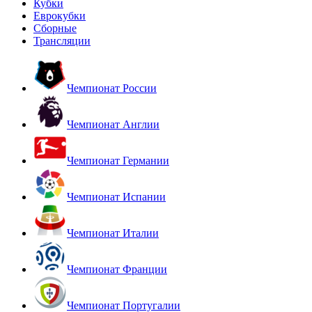
Кубки
Еврокубки
Сборные
Трансляции
Чемпионат России
Чемпионат Англии
Чемпионат Германии
Чемпионат Испании
Чемпионат Италии
Чемпионат Франции
Чемпионат Португалии