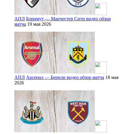
АПЛ
Борнмут — Манчестер Сити видео обзор
матча
19 мая 2026
АПЛ
Арсенал — Бернли видео обзор матча
18 мая
2026