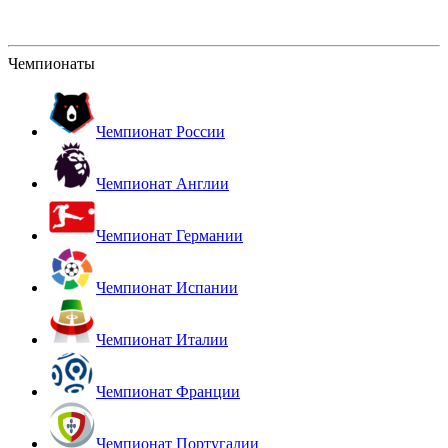
Чемпионаты
Чемпионат России
Чемпионат Англии
Чемпионат Германии
Чемпионат Испании
Чемпионат Италии
Чемпионат Франции
Чемпионат Португалии