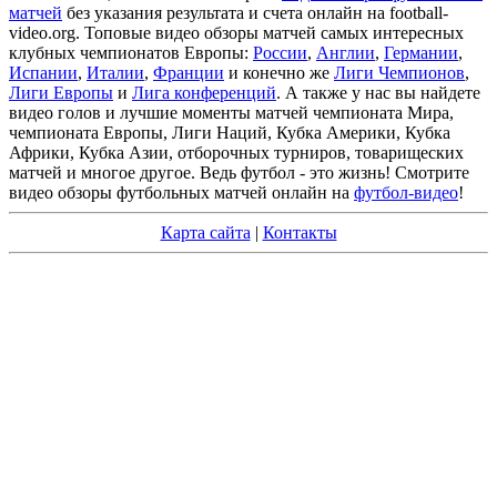
матчей
без указания результата и счета онлайн на football-
video.org. Топовые видео обзоры матчей самых интересных
клубных чемпионатов Европы:
России
,
Англии
,
Германии
,
Испании
,
Италии
,
Франции
и конечно же
Лиги Чемпионов
,
Лиги Европы
и
Лига конференций
. А также у нас вы найдете
видео голов и лучшие моменты матчей чемпионата Мира,
чемпионата Европы, Лиги Наций, Кубка Америки, Кубка
Африки, Кубка Азии, отборочных турниров, товарищеских
матчей и многое другое. Ведь футбол - это жизнь! Смотрите
видео обзоры футбольных матчей онлайн на
футбол-видео
!
Карта сайта
|
Контакты