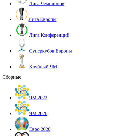
Лига Чемпионов
Лига Европы
Лига Конференций
Суперкубок Европы
Клубный ЧМ
Сборные
ЧМ 2022
ЧМ 2026
Евро 2020