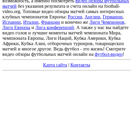
возможность, а именно посмотреть
видео обзоры футбольных
матчей
без указания результата и счета онлайн на football-
video.org. Топовые видео обзоры матчей самых интересных
клубных чемпионатов Европы:
России
,
Англии
,
Германии
,
Испании
,
Италии
,
Франции
и конечно же
Лиги Чемпионов
,
Лиги Европы
и
Лига конференций
. А также у нас вы найдете
видео голов и лучшие моменты матчей чемпионата Мира,
чемпионата Европы, Лиги Наций, Кубка Америки, Кубка
Африки, Кубка Азии, отборочных турниров, товарищеских
матчей и многое другое. Ведь футбол - это жизнь! Смотрите
видео обзоры футбольных матчей онлайн на
футбол-видео
!
Карта сайта
|
Контакты