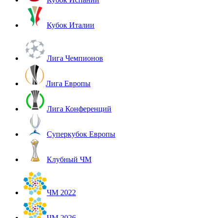
Кубок Италии
Лига Чемпионов
Лига Европы
Лига Конференций
Суперкубок Европы
Клубный ЧМ
ЧМ 2022
ЧМ 2026