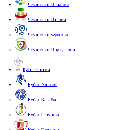
Чемпионат Испании
Чемпионат Италии
Чемпионат Франции
Чемпионат Португалии
Кубок России
Кубок Англии
Кубок Карабао
Кубок Германии
Кубок Испании