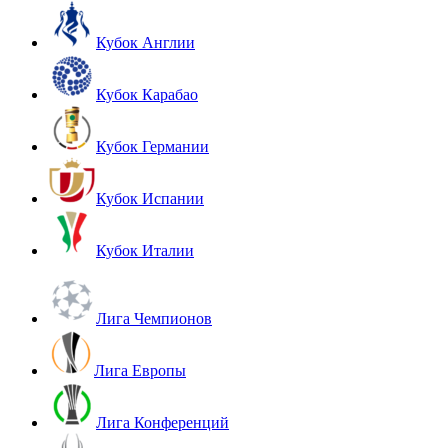
Кубок Англии
Кубок Карабао
Кубок Германии
Кубок Испании
Кубок Италии
Лига Чемпионов
Лига Европы
Лига Конференций