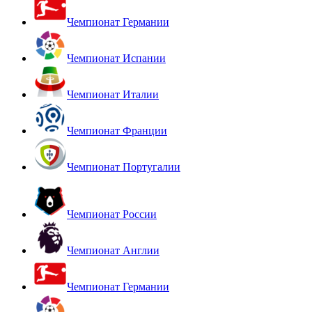
Чемпионат Германии
Чемпионат Испании
Чемпионат Италии
Чемпионат Франции
Чемпионат Португалии
Чемпионат России
Чемпионат Англии
Чемпионат Германии