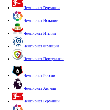
Чемпионат Германии
Чемпионат Испании
Чемпионат Италии
Чемпионат Франции
Чемпионат Португалии
Чемпионат России
Чемпионат Англии
Чемпионат Германии