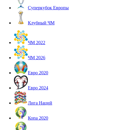
Суперкубок Европы
Клубный ЧМ
ЧМ 2022
ЧМ 2026
Евро 2020
Евро 2024
Лига Наций
Копа 2020