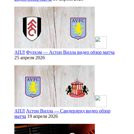
АПЛ
Фулхэм — Астон Вилла видео обзор матча
25 апреля 2026
АПЛ
Астон Вилла — Сандерленд видео обзор
матча
19 апреля 2026