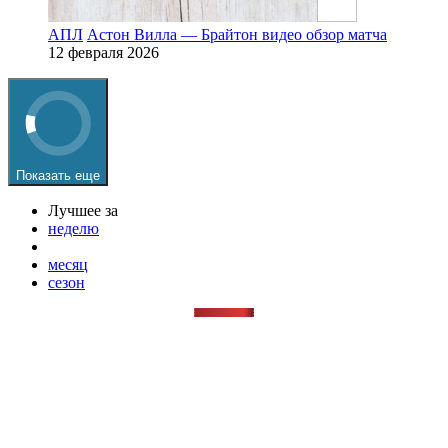
АПЛ
Астон Вилла — Брайтон видео обзор матча
12 февраля 2026
Показать еще
Лучшее за
неделю
месяц
сезон