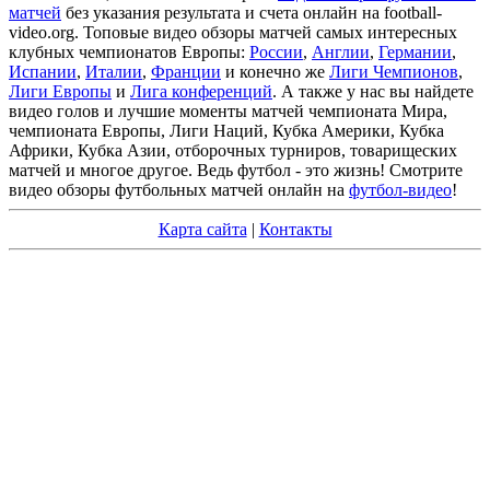
матчей
без указания результата и счета онлайн на football-
video.org. Топовые видео обзоры матчей самых интересных
клубных чемпионатов Европы:
России
,
Англии
,
Германии
,
Испании
,
Италии
,
Франции
и конечно же
Лиги Чемпионов
,
Лиги Европы
и
Лига конференций
. А также у нас вы найдете
видео голов и лучшие моменты матчей чемпионата Мира,
чемпионата Европы, Лиги Наций, Кубка Америки, Кубка
Африки, Кубка Азии, отборочных турниров, товарищеских
матчей и многое другое. Ведь футбол - это жизнь! Смотрите
видео обзоры футбольных матчей онлайн на
футбол-видео
!
Карта сайта
|
Контакты