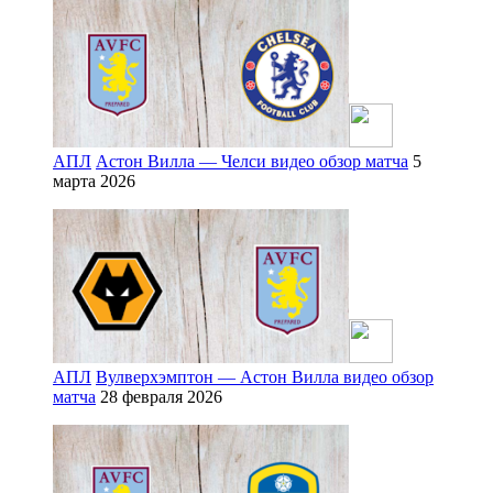
АПЛ
Астон Вилла — Челси видео обзор матча
5
марта 2026
АПЛ
Вулверхэмптон — Астон Вилла видео обзор
матча
28 февраля 2026