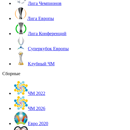
Лига Чемпионов
Лига Европы
Лига Конференций
Суперкубок Европы
Клубный ЧМ
Сборные
ЧМ 2022
ЧМ 2026
Евро 2020