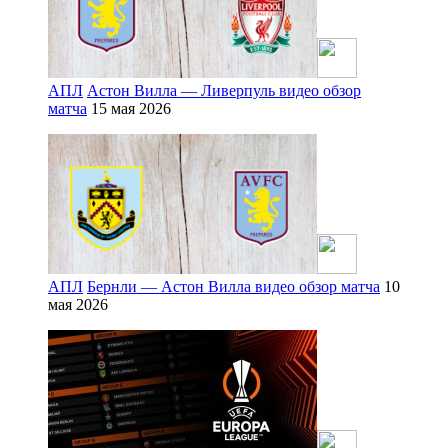
АПЛ
Астон Вилла — Ливерпуль видео обзор
матча
15 мая 2026
АПЛ
Бернли — Астон Вилла видео обзор матча
10
мая 2026