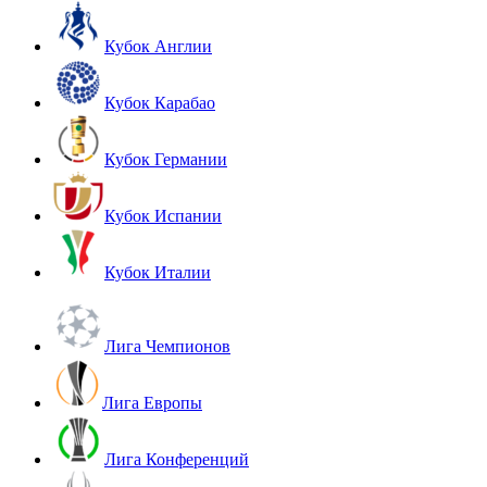
Кубок Англии
Кубок Карабао
Кубок Германии
Кубок Испании
Кубок Италии
Лига Чемпионов
Лига Европы
Лига Конференций