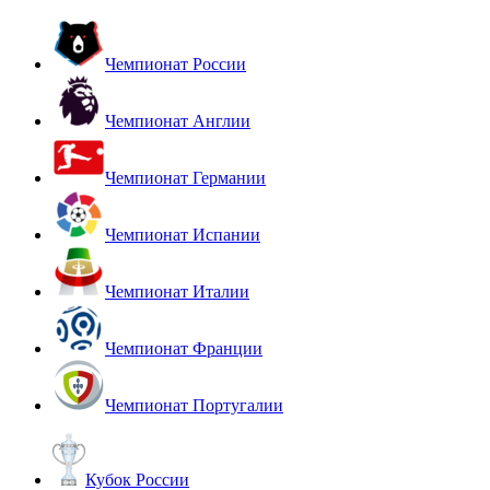
Чемпионат России
Чемпионат Англии
Чемпионат Германии
Чемпионат Испании
Чемпионат Италии
Чемпионат Франции
Чемпионат Португалии
Кубок России