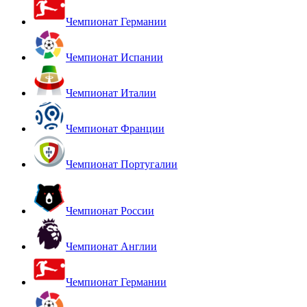
Чемпионат Германии
Чемпионат Испании
Чемпионат Италии
Чемпионат Франции
Чемпионат Португалии
Чемпионат России
Чемпионат Англии
Чемпионат Германии