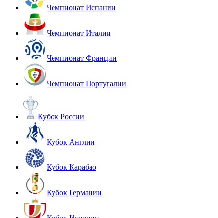
Чемпионат Испании
Чемпионат Италии
Чемпионат Франции
Чемпионат Португалии
Кубок России
Кубок Англии
Кубок Карабао
Кубок Германии
Кубок Испании