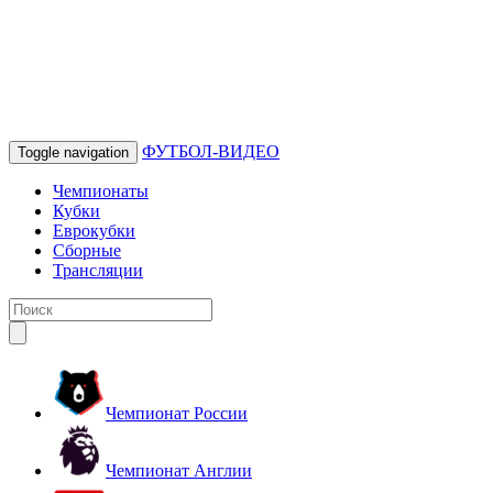
ФУТБОЛ-ВИДЕО
Toggle navigation
Чемпионаты
Кубки
Еврокубки
Сборные
Трансляции
Чемпионат России
Чемпионат Англии