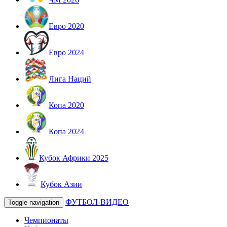
Евро 2020
Евро 2024
Лига Наций
Копа 2020
Копа 2024
Кубок Африки 2025
Кубок Азии
ФУТБОЛ-ВИДЕО
Toggle navigation
Чемпионаты