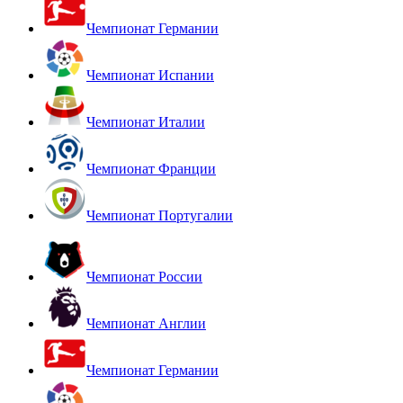
Чемпионат Германии
Чемпионат Испании
Чемпионат Италии
Чемпионат Франции
Чемпионат Португалии
Чемпионат России
Чемпионат Англии
Чемпионат Германии