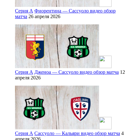
Серия А
Фиорентина — Сассуоло видео обзор
матча
26 апреля 2026
Серия А
Дженоа — Сассуоло видео обзор матча
12
апреля 2026
Серия А
Сассуоло — Кальяри видео обзор матча
4
апреля 2026