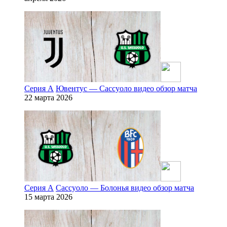
Серия А
Ювентус — Сассуоло видео обзор матча
22 марта 2026
Серия А
Сассуоло — Болонья видео обзор матча
15 марта 2026