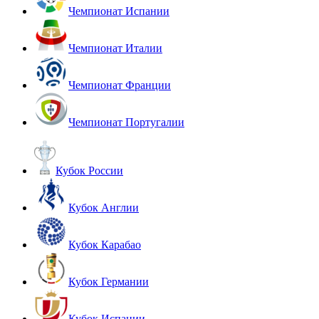
Чемпионат Испании
Чемпионат Италии
Чемпионат Франции
Чемпионат Португалии
Кубок России
Кубок Англии
Кубок Карабао
Кубок Германии
Кубок Испании