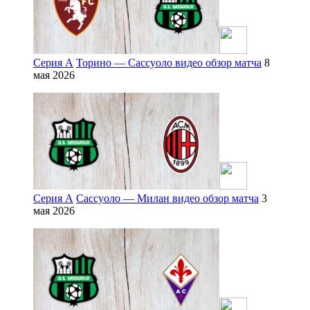
Серия А
Торино — Сассуоло видео обзор матча
8
мая 2026
Серия А
Сассуоло — Милан видео обзор матча
3
мая 2026