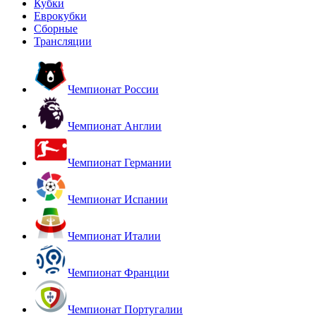
Кубки
Еврокубки
Сборные
Трансляции
Чемпионат России
Чемпионат Англии
Чемпионат Германии
Чемпионат Испании
Чемпионат Италии
Чемпионат Франции
Чемпионат Португалии