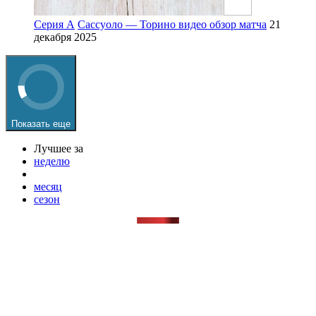
Серия А
Сассуоло — Торино видео обзор матча
21
декабря 2025
Показать еще
Лучшее за
неделю
месяц
сезон