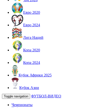
Евро 2020
Евро 2024
Лига Наций
Копа 2020
Копа 2024
Кубок Африки 2025
Кубок Азии
ФУТБОЛ-ВИДЕО
Toggle navigation
Чемпионаты