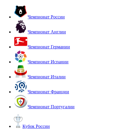
Чемпионат России
Чемпионат Англии
Чемпионат Германии
Чемпионат Испании
Чемпионат Италии
Чемпионат Франции
Чемпионат Португалии
Кубок России