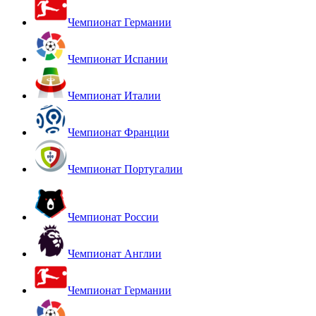
Чемпионат Германии
Чемпионат Испании
Чемпионат Италии
Чемпионат Франции
Чемпионат Португалии
Чемпионат России
Чемпионат Англии
Чемпионат Германии