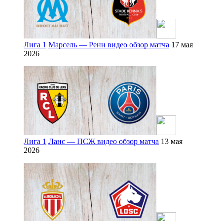
Лига 1
Марсель — Ренн видео обзор матча
17 мая
2026
Лига 1
Ланс — ПСЖ видео обзор матча
13 мая
2026