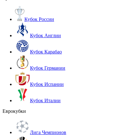
Кубок России
Кубок Англии
Кубок Карабао
Кубок Германии
Кубок Испании
Кубок Италии
Еврокубки
Лига Чемпионов