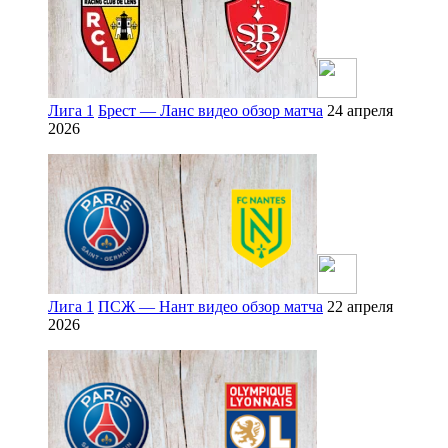
Лига 1
Брест — Ланс видео обзор матча
24 апреля
2026
Лига 1
ПСЖ — Нант видео обзор матча
22 апреля
2026