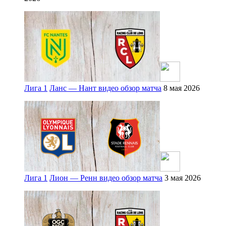
Лига 1
Ланс — Нант видео обзор матча
8 мая 2026
Лига 1
Лион — Ренн видео обзор матча
3 мая 2026