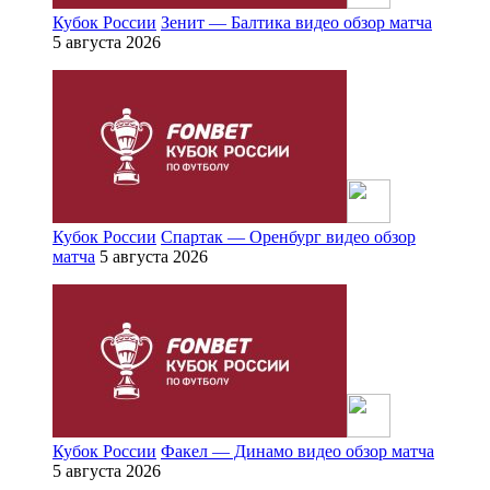
Кубок России
Зенит — Балтика видео обзор матча
5 августа 2026
Кубок России
Спартак — Оренбург видео обзор
матча
5 августа 2026
Кубок России
Факел — Динамо видео обзор матча
5 августа 2026