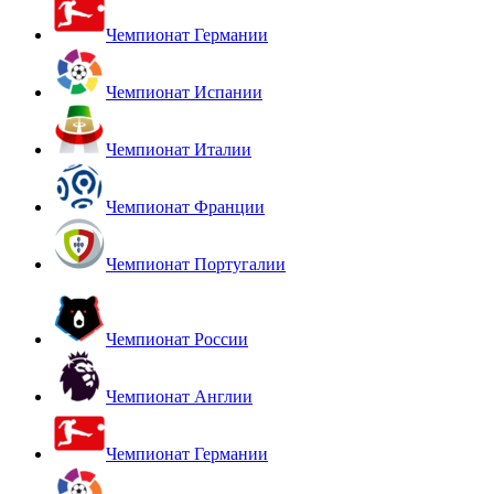
Чемпионат Германии
Чемпионат Испании
Чемпионат Италии
Чемпионат Франции
Чемпионат Португалии
Чемпионат России
Чемпионат Англии
Чемпионат Германии