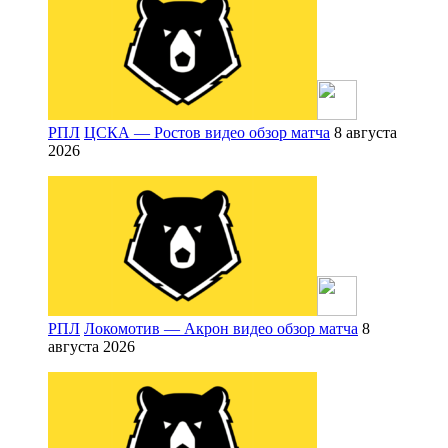
РПЛ
ЦСКА — Ростов видео обзор матча
8 августа
2026
РПЛ
Локомотив — Акрон видео обзор матча
8
августа 2026