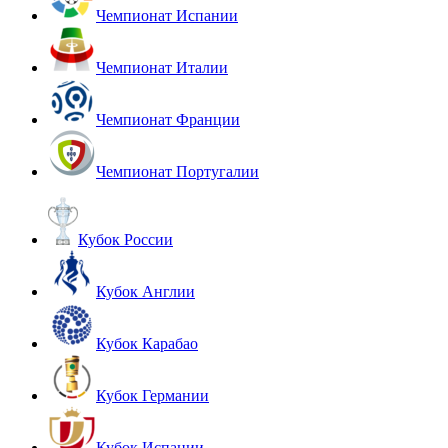
Чемпионат Испании
Чемпионат Италии
Чемпионат Франции
Чемпионат Португалии
Кубок России
Кубок Англии
Кубок Карабао
Кубок Германии
Кубок Испании