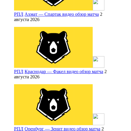
РПЛ
Ахмат — Спартак видео обзор матча
2
августа 2026
РПЛ
Краснодар — Факел видео обзор матча
2
августа 2026
РПЛ
Оренбург — Зенит видео обзор матча
2