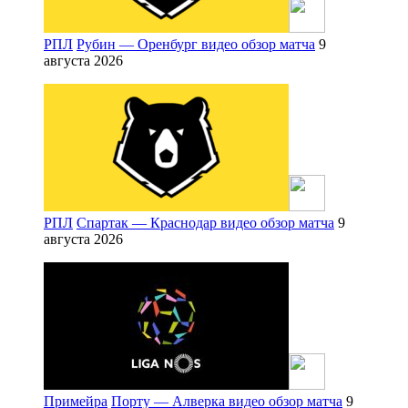
РПЛ
Рубин — Оренбург видео обзор матча
9
августа 2026
РПЛ
Спартак — Краснодар видео обзор матча
9
августа 2026
Примейра
Порту — Алверка видео обзор матча
9