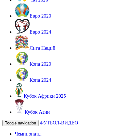
Евро 2020
Евро 2024
Лига Наций
Копа 2020
Копа 2024
Кубок Африки 2025
Кубок Азии
ФУТБОЛ-ВИДЕО
Toggle navigation
Чемпионаты