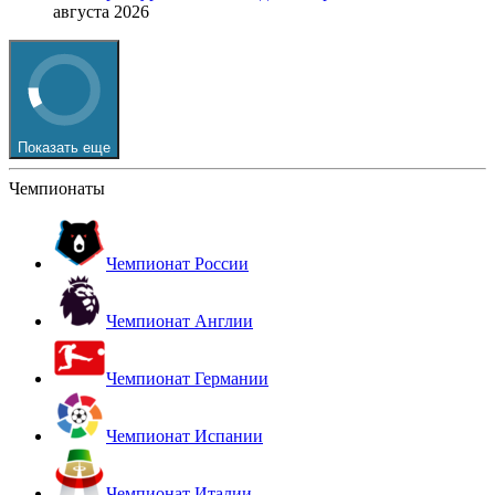
августа 2026
Показать еще
Чемпионаты
Чемпионат России
Чемпионат Англии
Чемпионат Германии
Чемпионат Испании
Чемпионат Италии