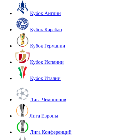
Кубок Англии
Кубок Карабао
Кубок Германии
Кубок Испании
Кубок Италии
Лига Чемпионов
Лига Европы
Лига Конференций