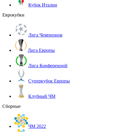
Кубок Италии
Еврокубки
Лига Чемпионов
Лига Европы
Лига Конференций
Суперкубок Европы
Клубный ЧМ
Сборные
ЧМ 2022