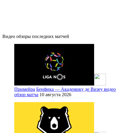
Видео обзоры последних матчей
Примейра
Бенфика — Академику де Визеу видео
обзор матча
10 августа 2026