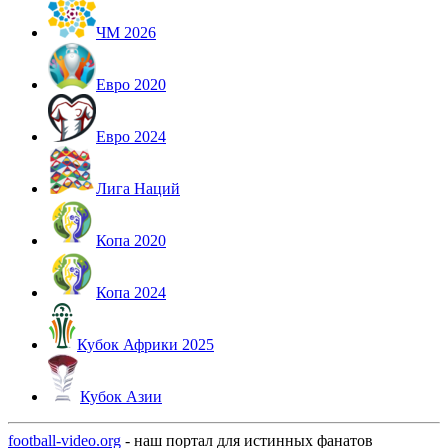
ЧМ 2026
Евро 2020
Евро 2024
Лига Наций
Копа 2020
Копа 2024
Кубок Африки 2025
Кубок Азии
football-video.org
- наш портал для истинных фанатов