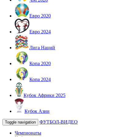
Евро 2020
Евро 2024
Лига Наций
Копа 2020
Копа 2024
Кубок Африки 2025
Кубок Азии
ФУТБОЛ-ВИДЕО
Toggle navigation
Чемпионаты