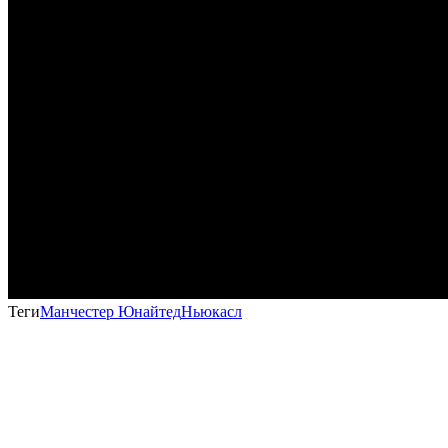
Теги
Манчестер Юнайтед
Ньюкасл