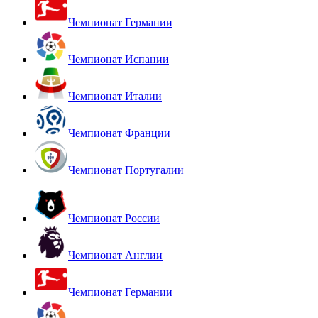
Чемпионат Германии
Чемпионат Испании
Чемпионат Италии
Чемпионат Франции
Чемпионат Португалии
Чемпионат России
Чемпионат Англии
Чемпионат Германии