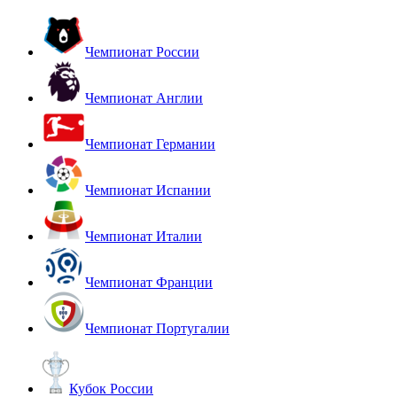
Чемпионат России
Чемпионат Англии
Чемпионат Германии
Чемпионат Испании
Чемпионат Италии
Чемпионат Франции
Чемпионат Португалии
Кубок России