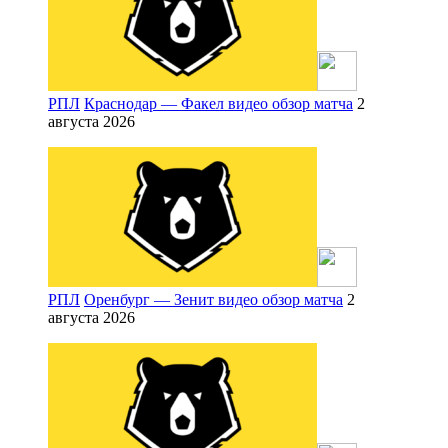
РПЛ
Краснодар — Факел видео обзор матча
2
августа 2026
РПЛ
Оренбург — Зенит видео обзор матча
2
августа 2026