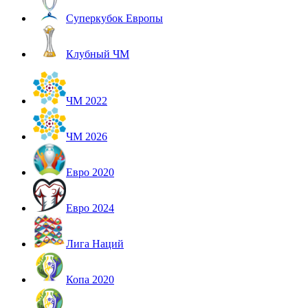
Суперкубок Европы
Клубный ЧМ
ЧМ 2022
ЧМ 2026
Евро 2020
Евро 2024
Лига Наций
Копа 2020