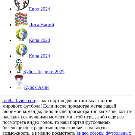
Евро 2024
Лига Наций
Копа 2020
Копа 2024
Кубок Африки 2025
Кубок Азии
football-video.org
- наш портал для истинных фанатов
мирового футбола! Если после просмотра матча вашей
любимой команды, либо после просмотра топ матча вы хотите
насладиться лучшими моментами этой игры, либо еще раз
посмотреть видео голов, то наш портал футбольных
болельщиков с радостью предоставляет вам такую
возможность, а именно посмотреть
видео обзоры футбольных