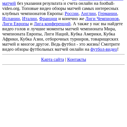
матчей
без указания результата и счета онлайн на football-
video.org. Топовые видео обзоры матчей самых интересных
клубных чемпионатов Европы:
России
,
Англии
,
Германии
,
Испании
,
Италии
,
Франции
и конечно же
Лиги Чемпионов
,
Лиги Европы
и
Лига конференций
. А также у нас вы найдете
видео голов и лучшие моменты матчей чемпионата Мира,
чемпионата Европы, Лиги Наций, Кубка Америки, Кубка
Африки, Кубка Азии, отборочных турниров, товарищеских
матчей и многое другое. Ведь футбол - это жизнь! Смотрите
видео обзоры футбольных матчей онлайн на
футбол-видео
!
Карта сайта
|
Контакты