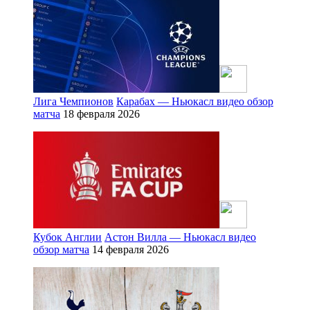
Лига Чемпионов
Карабах — Ньюкасл видео обзор
матча
18 февраля 2026
Кубок Англии
Астон Вилла — Ньюкасл видео
обзор матча
14 февраля 2026