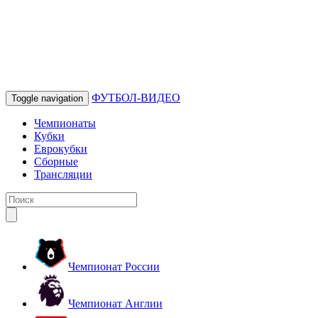
ФУТБОЛ-ВИДЕО
Toggle navigation
Чемпионаты
Кубки
Еврокубки
Сборные
Трансляции
Чемпионат России
Чемпионат Англии