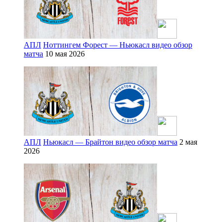
АПЛ
Ноттингем Форест — Ньюкасл видео обзор
матча
10 мая 2026
АПЛ
Ньюкасл — Брайтон видео обзор матча
2 мая
2026