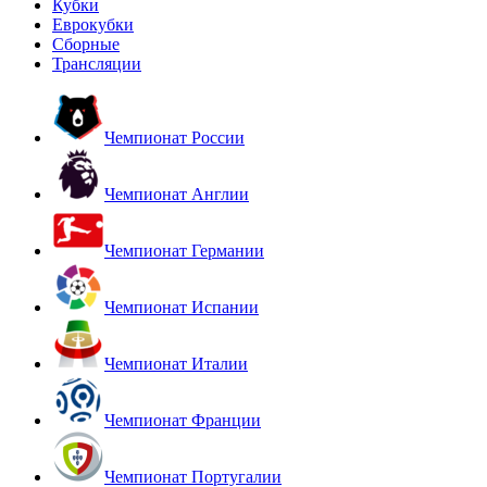
Кубки
Еврокубки
Сборные
Трансляции
Чемпионат России
Чемпионат Англии
Чемпионат Германии
Чемпионат Испании
Чемпионат Италии
Чемпионат Франции
Чемпионат Португалии