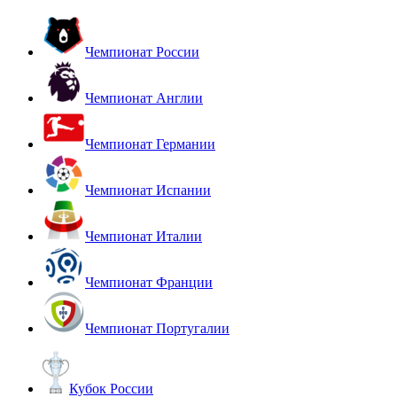
Чемпионат России
Чемпионат Англии
Чемпионат Германии
Чемпионат Испании
Чемпионат Италии
Чемпионат Франции
Чемпионат Португалии
Кубок России