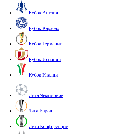
Кубок Англии
Кубок Карабао
Кубок Германии
Кубок Испании
Кубок Италии
Лига Чемпионов
Лига Европы
Лига Конференций