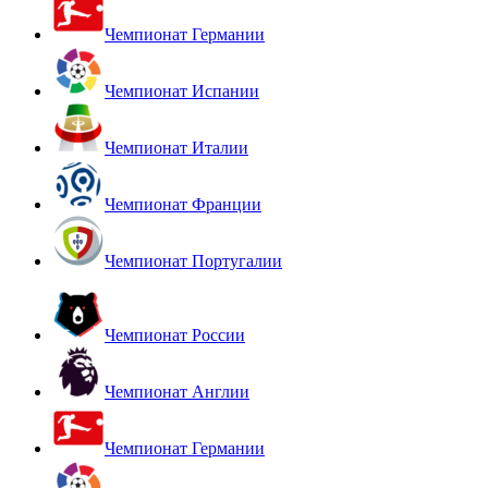
Чемпионат Германии
Чемпионат Испании
Чемпионат Италии
Чемпионат Франции
Чемпионат Португалии
Чемпионат России
Чемпионат Англии
Чемпионат Германии