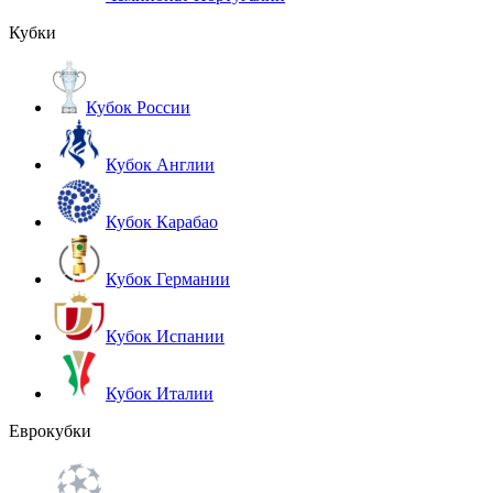
Кубки
Кубок России
Кубок Англии
Кубок Карабао
Кубок Германии
Кубок Испании
Кубок Италии
Еврокубки