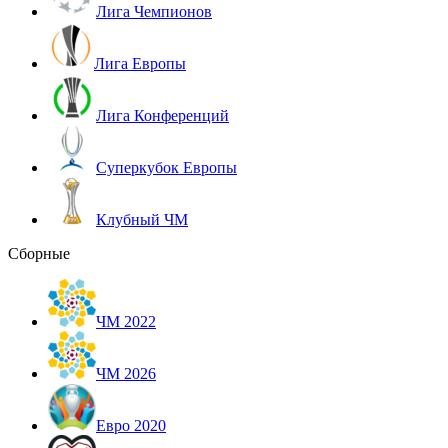
Лига Чемпионов
Лига Европы
Лига Конференций
Суперкубок Европы
Клубный ЧМ
Сборные
ЧМ 2022
ЧМ 2026
Евро 2020