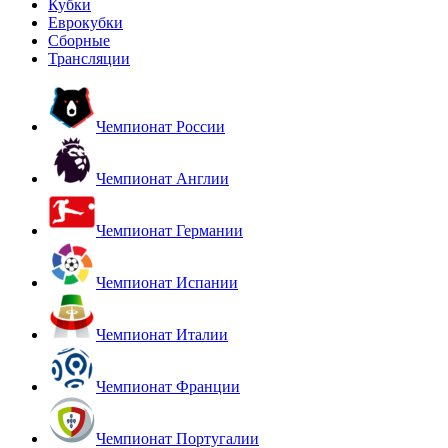
Кубки
Еврокубки
Сборные
Трансляции
Чемпионат России
Чемпионат Англии
Чемпионат Германии
Чемпионат Испании
Чемпионат Италии
Чемпионат Франции
Чемпионат Португалии