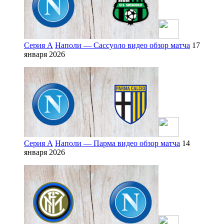
Серия А
Наполи — Сассуоло видео обзор матча
17
января 2026
Серия А
Наполи — Парма видео обзор матча
14
января 2026