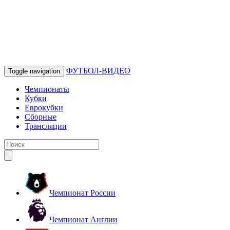
ФУТБОЛ-ВИДЕО
Toggle navigation
Чемпионаты
Кубки
Еврокубки
Сборные
Трансляции
Чемпионат России
Чемпионат Англии