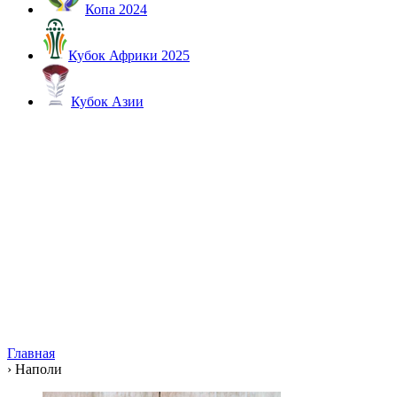
Копа 2024
Кубок Африки 2025
Кубок Азии
Главная
›
Наполи