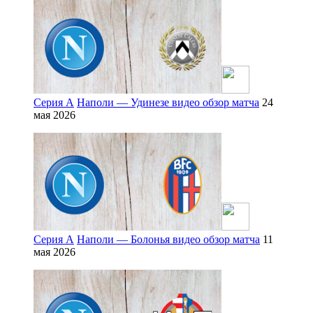
Серия А
Наполи — Удинезе видео обзор матча
24
мая 2026
Серия А
Наполи — Болонья видео обзор матча
11
мая 2026