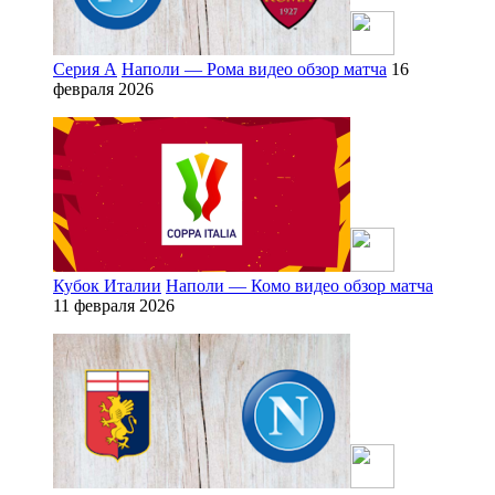
Серия А
Наполи — Рома видео обзор матча
16
февраля 2026
Кубок Италии
Наполи — Комо видео обзор матча
11 февраля 2026