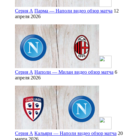
Серия А
Парма — Наполи видео обзор матча
12
апреля 2026
Серия А
Наполи — Милан видео обзор матча
6
апреля 2026
Серия А
Кальяри — Наполи видео обзор матча
20
марта 2026