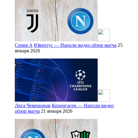
Серия А
Ювентус — Наполи видео обзор матча
25
января 2026
Лига Чемпионов
Копенгаген — Наполи видео
обзор матча
21 января 2026