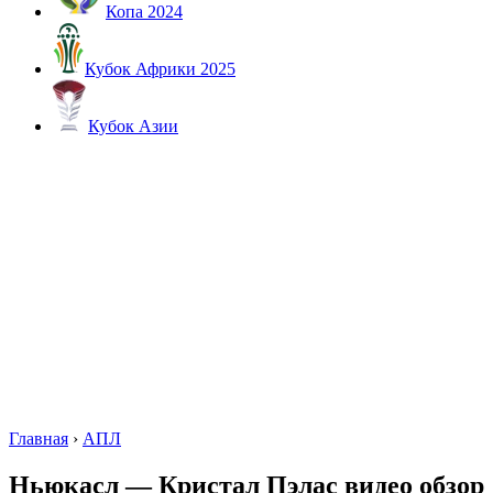
Копа 2024
Кубок Африки 2025
Кубок Азии
Главная
›
АПЛ
Ньюкасл — Кристал Пэлас видео обзор