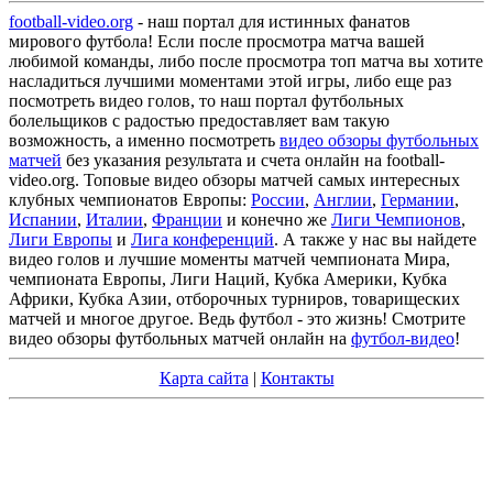
football-video.org
- наш портал для истинных фанатов
мирового футбола! Если после просмотра матча вашей
любимой команды, либо после просмотра топ матча вы хотите
насладиться лучшими моментами этой игры, либо еще раз
посмотреть видео голов, то наш портал футбольных
болельщиков с радостью предоставляет вам такую
возможность, а именно посмотреть
видео обзоры футбольных
матчей
без указания результата и счета онлайн на football-
video.org. Топовые видео обзоры матчей самых интересных
клубных чемпионатов Европы:
России
,
Англии
,
Германии
,
Испании
,
Италии
,
Франции
и конечно же
Лиги Чемпионов
,
Лиги Европы
и
Лига конференций
. А также у нас вы найдете
видео голов и лучшие моменты матчей чемпионата Мира,
чемпионата Европы, Лиги Наций, Кубка Америки, Кубка
Африки, Кубка Азии, отборочных турниров, товарищеских
матчей и многое другое. Ведь футбол - это жизнь! Смотрите
видео обзоры футбольных матчей онлайн на
футбол-видео
!
Карта сайта
|
Контакты