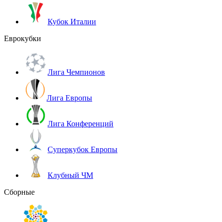
Кубок Италии
Еврокубки
Лига Чемпионов
Лига Европы
Лига Конференций
Суперкубок Европы
Клубный ЧМ
Сборные