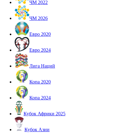
ЧМ 2022
ЧМ 2026
Евро 2020
Евро 2024
Лига Наций
Копа 2020
Копа 2024
Кубок Африки 2025
Кубок Азии