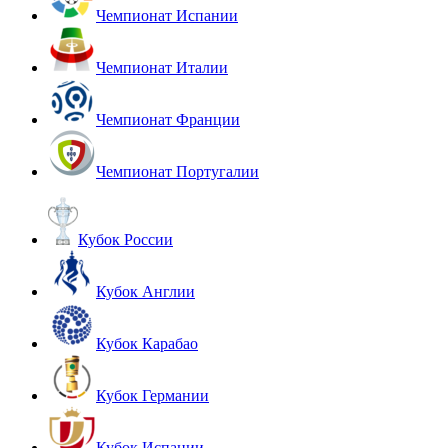
Чемпионат Испании
Чемпионат Италии
Чемпионат Франции
Чемпионат Португалии
Кубок России
Кубок Англии
Кубок Карабао
Кубок Германии
Кубок Испании