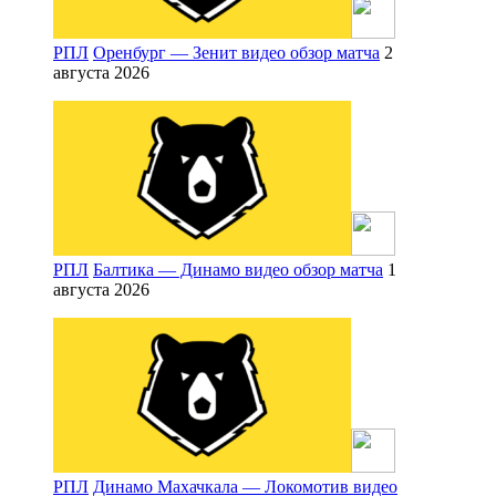
РПЛ
Оренбург — Зенит видео обзор матча
2
августа 2026
РПЛ
Балтика — Динамо видео обзор матча
1
августа 2026
РПЛ
Динамо Махачкала — Локомотив видео