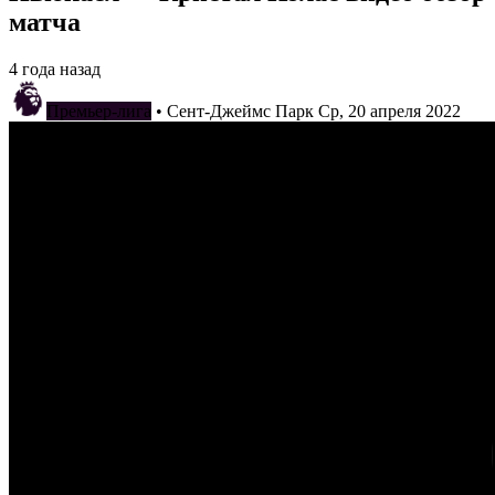
матча
4 года назад
Премьер-лига
•
Сент-Джеймс Парк
Ср, 20 апреля 2022