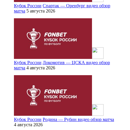
Кубок России
Спартак — Оренбург видео обзор
матча
5 августа 2026
Кубок России
Локомотив — ЦСКА видео обзор
матча
4 августа 2026
Кубок России
Родина — Рубин видео обзор матча
4 августа 2026