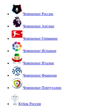
Чемпионат России
Чемпионат Англии
Чемпионат Германии
Чемпионат Испании
Чемпионат Италии
Чемпионат Франции
Чемпионат Португалии
Кубок России