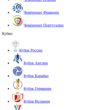
Чемпионат Франции
Чемпионат Португалии
Кубки
Кубок России
Кубок Англии
Кубок Карабао
Кубок Германии
Кубок Испании