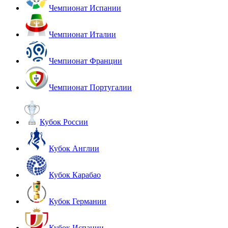
Чемпионат Испании
Чемпионат Италии
Чемпионат Франции
Чемпионат Португалии
Кубок России
Кубок Англии
Кубок Карабао
Кубок Германии
Кубок Испании