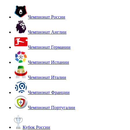
Чемпионат России
Чемпионат Англии
Чемпионат Германии
Чемпионат Испании
Чемпионат Италии
Чемпионат Франции
Чемпионат Португалии
Кубок России