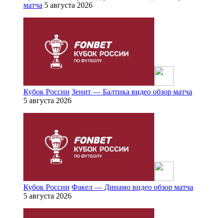
матча
5 августа 2026
Кубок России
Зенит — Балтика видео обзор матча
5 августа 2026
Кубок России
Факел — Динамо видео обзор матча
5 августа 2026