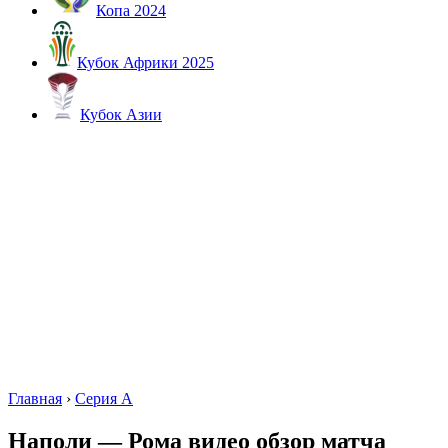
Копа 2024
Кубок Африки 2025
Кубок Азии
Главная
›
Серия А
Наполи — Рома видео обзор матча