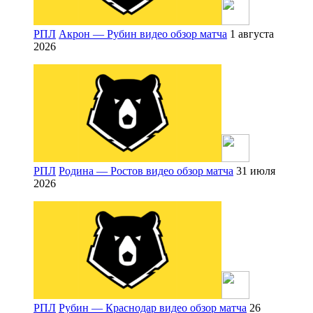
РПЛ
Акрон — Рубин видео обзор матча
1 августа
2026
РПЛ
Родина — Ростов видео обзор матча
31 июля
2026
РПЛ
Рубин — Краснодар видео обзор матча
26