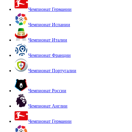
Чемпионат Германии
Чемпионат Испании
Чемпионат Италии
Чемпионат Франции
Чемпионат Португалии
Чемпионат России
Чемпионат Англии
Чемпионат Германии