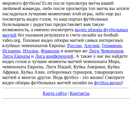
мирового футбола! Если после просмотра матча вашей
любимой команды, либо после просмотра топ матча вы хотите
насладиться лучшими моментами этой игры, либо еще раз
посмотреть видео голов, то наш портал футбольных
болельщиков с радостью предоставляет вам такую
возможность, а именно посмотреть
видео обзоры футбольных
матчей
без указания результата и счета онлайн на football-
video.org. Топовые видео обзоры матчей самых интересных
клубных чемпионатов Европы:
России
,
Англии
,
Германии
,
Испании
,
Италии
,
Франции
и конечно же
Лиги Чемпионов
,
Лиги Европы
и
Лига конференций
. А также у нас вы найдете
видео голов и лучшие моменты матчей чемпионата Мира,
чемпионата Европы, Лиги Наций, Кубка Америки, Кубка
Африки, Кубка Азии, отборочных турниров, товарищеских
матчей и многое другое. Ведь футбол - это жизнь! Смотрите
видео обзоры футбольных матчей онлайн на
футбол-видео
!
Карта сайта
|
Контакты