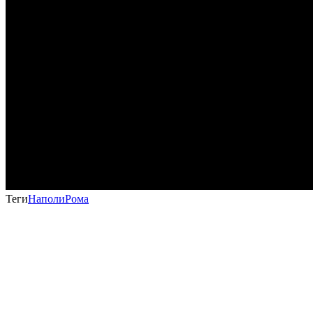
Теги
Наполи
Рома