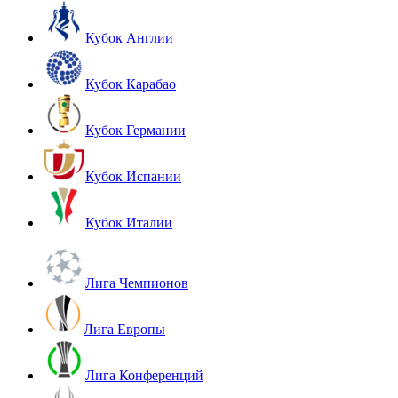
Кубок Англии
Кубок Карабао
Кубок Германии
Кубок Испании
Кубок Италии
Лига Чемпионов
Лига Европы
Лига Конференций