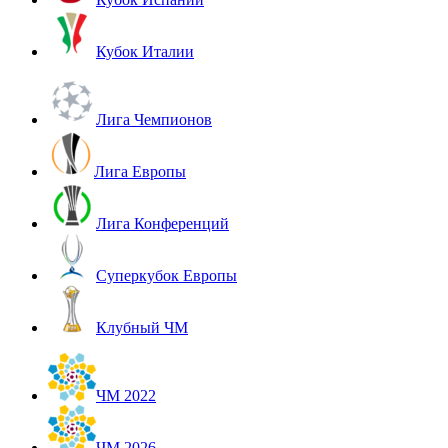
Кубок Италии
Лига Чемпионов
Лига Европы
Лига Конференций
Суперкубок Европы
Клубный ЧМ
ЧМ 2022
ЧМ 2026