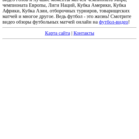
чемпионата Европы, Лиги Наций, Кубка Америки, Кубка
Африки, Кубка Азии, отборочных турниров, товарищеских
матчей и многое другое. Ведь футбол - это жизнь! Смотрите
видео обзоры футбольных матчей онлайн на
футбол-видео
!
Карта сайта
|
Контакты