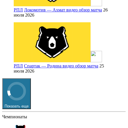
РПЛ
Локомотив — Ахмат видео обзор матча
26
июля 2026
РПЛ
Спартак — Родина видео обзор матча
25
июля 2026
Показать еще
Чемпионаты