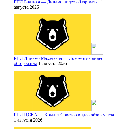
РПЛ
Балтика — Динамо видео обзор матча
1
августа 2026
РПЛ
Динамо Махачкала — Локомотив видео
обзор матча
1 августа 2026
РПЛ
ЦСКА — Крылья Советов видео обзор матча
1 августа 2026