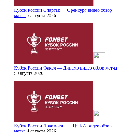
Кубок России
Спартак — Оренбург видео обзор
матча
5 августа 2026
Кубок России
Факел — Динамо видео обзор матча
5 августа 2026
Кубок России
Локомотив — ЦСКА видео обзор
матча
4 августа 2026