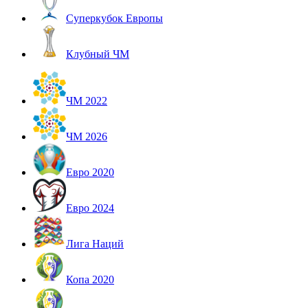
Суперкубок Европы
Клубный ЧМ
ЧМ 2022
ЧМ 2026
Евро 2020
Евро 2024
Лига Наций
Копа 2020