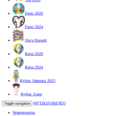
Евро 2020
Евро 2024
Лига Наций
Копа 2020
Копа 2024
Кубок Африки 2025
Кубок Азии
ФУТБОЛ-ВИДЕО
Toggle navigation
Чемпионаты