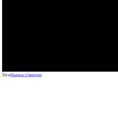
Теги
Ньюкасл
Эвертон