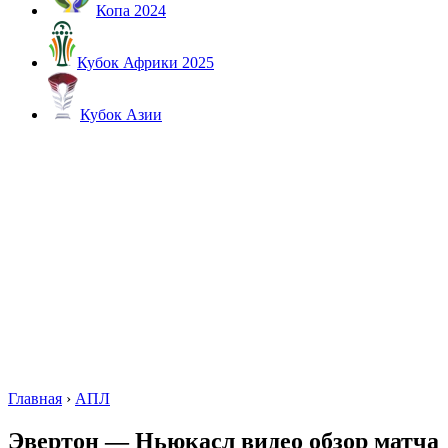
Копа 2024
Кубок Африки 2025
Кубок Азии
Главная
›
АПЛ
Эвертон — Ньюкасл видео обзор матча