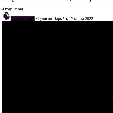
4 года назад
Премьер-лига
•
Гудисон Парк
Чт, 17 марта 2022