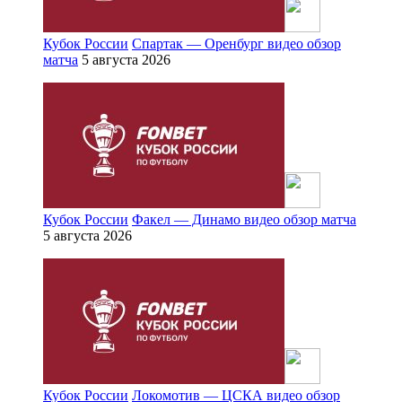
Кубок России
Спартак — Оренбург видео обзор
матча
5 августа 2026
Кубок России
Факел — Динамо видео обзор матча
5 августа 2026
Кубок России
Локомотив — ЦСКА видео обзор