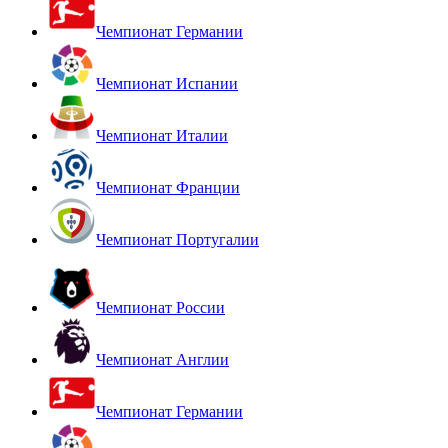
Чемпионат Германии
Чемпионат Испании
Чемпионат Италии
Чемпионат Франции
Чемпионат Португалии
Чемпионат России
Чемпионат Англии
Чемпионат Германии