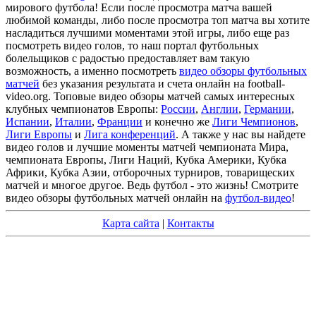
мирового футбола! Если после просмотра матча вашей
любимой команды, либо после просмотра топ матча вы хотите
насладиться лучшими моментами этой игры, либо еще раз
посмотреть видео голов, то наш портал футбольных
болельщиков с радостью предоставляет вам такую
возможность, а именно посмотреть
видео обзоры футбольных
матчей
без указания результата и счета онлайн на football-
video.org. Топовые видео обзоры матчей самых интересных
клубных чемпионатов Европы:
России
,
Англии
,
Германии
,
Испании
,
Италии
,
Франции
и конечно же
Лиги Чемпионов
,
Лиги Европы
и
Лига конференций
. А также у нас вы найдете
видео голов и лучшие моменты матчей чемпионата Мира,
чемпионата Европы, Лиги Наций, Кубка Америки, Кубка
Африки, Кубка Азии, отборочных турниров, товарищеских
матчей и многое другое. Ведь футбол - это жизнь! Смотрите
видео обзоры футбольных матчей онлайн на
футбол-видео
!
Карта сайта
|
Контакты