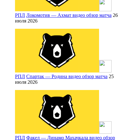
РПЛ
Локомотив — Ахмат видео обзор матча
26
июля 2026
РПЛ
Спартак — Родина видео обзор матча
25
июля 2026
РПЛ
Факел — Динамо Махачкала видео обзор