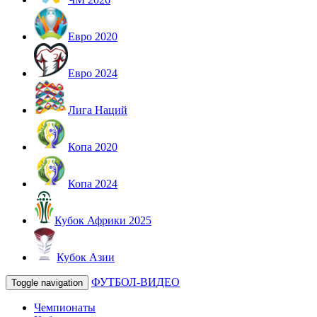
Евро 2020
Евро 2024
Лига Наций
Копа 2020
Копа 2024
Кубок Африки 2025
Кубок Азии
ФУТБОЛ-ВИДЕО
Toggle navigation
Чемпионаты