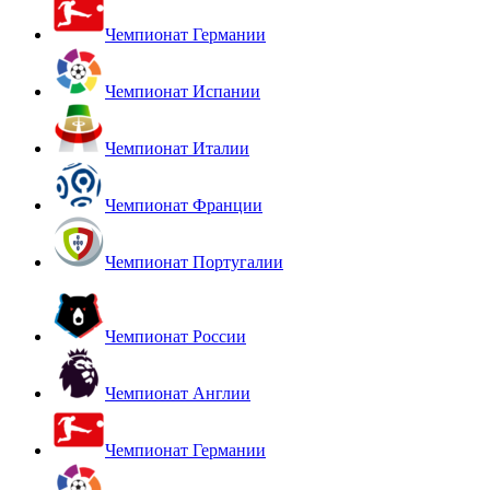
Чемпионат Германии
Чемпионат Испании
Чемпионат Италии
Чемпионат Франции
Чемпионат Португалии
Чемпионат России
Чемпионат Англии
Чемпионат Германии