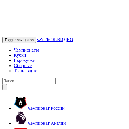
ФУТБОЛ-ВИДЕО
Toggle navigation
Чемпионаты
Кубки
Еврокубки
Сборные
Трансляции
Чемпионат России
Чемпионат Англии