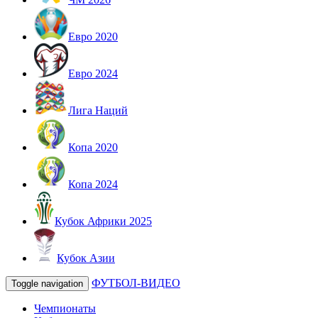
Евро 2020
Евро 2024
Лига Наций
Копа 2020
Копа 2024
Кубок Африки 2025
Кубок Азии
ФУТБОЛ-ВИДЕО
Toggle navigation
Чемпионаты