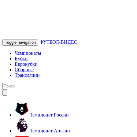
ФУТБОЛ-ВИДЕО
Toggle navigation
Чемпионаты
Кубки
Еврокубки
Сборные
Трансляции
Чемпионат России
Чемпионат Англии