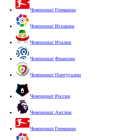
Чемпионат Германии
Чемпионат Испании
Чемпионат Италии
Чемпионат Франции
Чемпионат Португалии
Чемпионат России
Чемпионат Англии
Чемпионат Германии