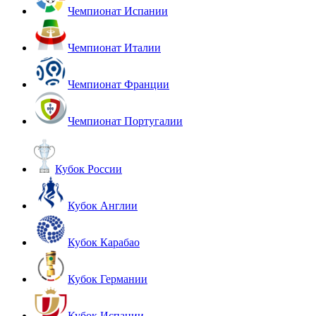
Чемпионат Испании
Чемпионат Италии
Чемпионат Франции
Чемпионат Португалии
Кубок России
Кубок Англии
Кубок Карабао
Кубок Германии
Кубок Испании