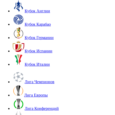
Кубок Англии
Кубок Карабао
Кубок Германии
Кубок Испании
Кубок Италии
Лига Чемпионов
Лига Европы
Лига Конференций