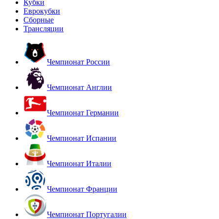
Кубки
Еврокубки
Сборные
Трансляции
Чемпионат России
Чемпионат Англии
Чемпионат Германии
Чемпионат Испании
Чемпионат Италии
Чемпионат Франции
Чемпионат Португалии