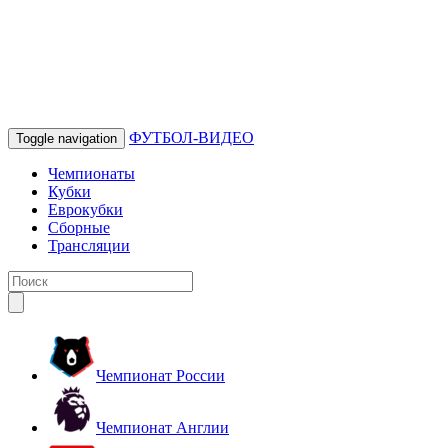
ФУТБОЛ-ВИДЕО
Toggle navigation
Чемпионаты
Кубки
Еврокубки
Сборные
Трансляции
Чемпионат России
Чемпионат Англии