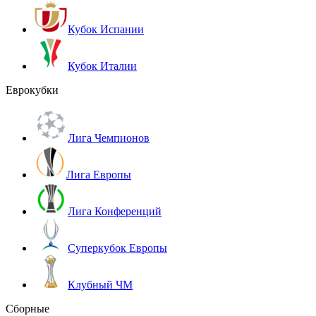
Кубок Испании
Кубок Италии
Еврокубки
Лига Чемпионов
Лига Европы
Лига Конференций
Суперкубок Европы
Клубный ЧМ
Сборные