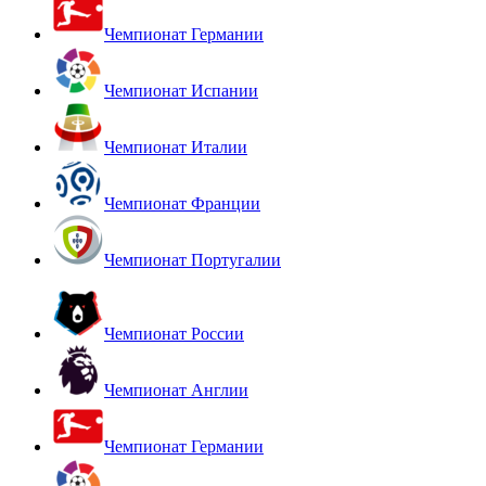
Чемпионат Германии
Чемпионат Испании
Чемпионат Италии
Чемпионат Франции
Чемпионат Португалии
Чемпионат России
Чемпионат Англии
Чемпионат Германии