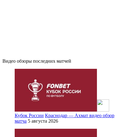
Видео обзоры последних матчей
Кубок России
Краснодар — Ахмат видео обзор
матча
5 августа 2026