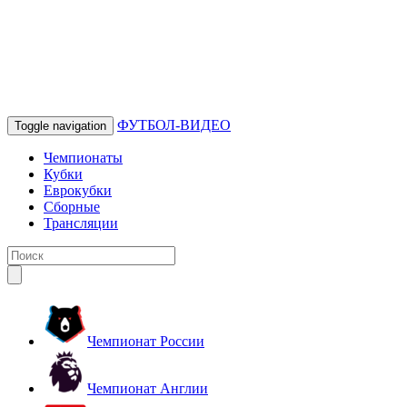
ФУТБОЛ-ВИДЕО
Toggle navigation
Чемпионаты
Кубки
Еврокубки
Сборные
Трансляции
Чемпионат России
Чемпионат Англии