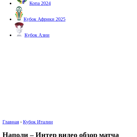
Копа 2024
Кубок Африки 2025
Кубок Азии
Главная
›
Кубок Италии
Наполи – Интер видео обзор матча