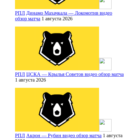
РПЛ
Динамо Махачкала — Локомотив видео
обзор матча
1 августа 2026
РПЛ
ЦСКА — Крылья Советов видео обзор матча
1 августа 2026
РПЛ
Акрон — Рубин видео обзор матча
1 августа