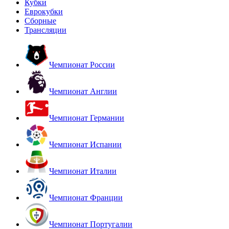
Кубки
Еврокубки
Сборные
Трансляции
Чемпионат России
Чемпионат Англии
Чемпионат Германии
Чемпионат Испании
Чемпионат Италии
Чемпионат Франции
Чемпионат Португалии