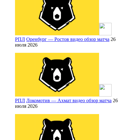
РПЛ
Оренбург — Ростов видео обзор матча
26
июля 2026
РПЛ
Локомотив — Ахмат видео обзор матча
26
июля 2026