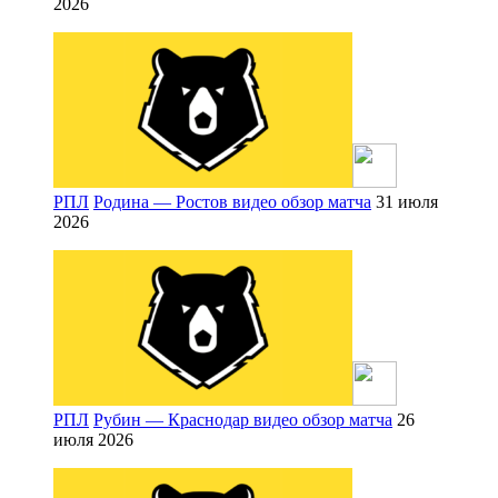
2026
РПЛ
Родина — Ростов видео обзор матча
31 июля
2026
РПЛ
Рубин — Краснодар видео обзор матча
26
июля 2026