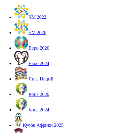
ЧМ 2022
ЧМ 2026
Евро 2020
Евро 2024
Лига Наций
Копа 2020
Копа 2024
Кубок Африки 2025