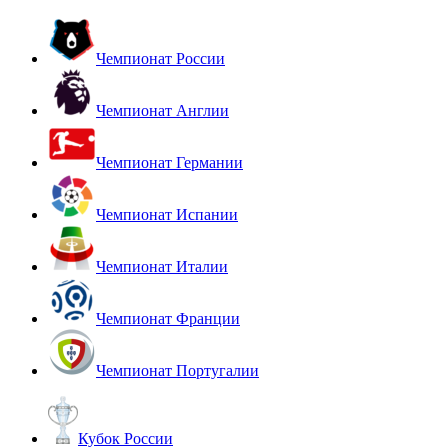
Чемпионат России
Чемпионат Англии
Чемпионат Германии
Чемпионат Испании
Чемпионат Италии
Чемпионат Франции
Чемпионат Португалии
Кубок России