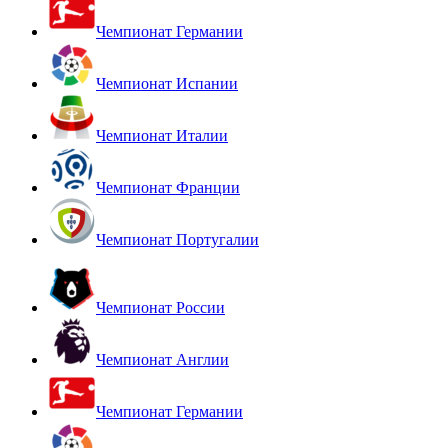
Чемпионат Германии
Чемпионат Испании
Чемпионат Италии
Чемпионат Франции
Чемпионат Португалии
Чемпионат России
Чемпионат Англии
Чемпионат Германии