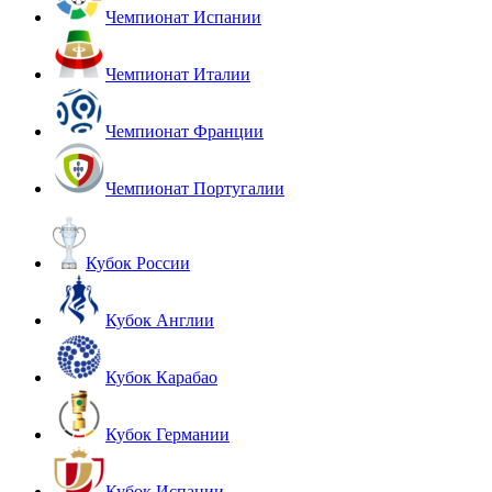
Чемпионат Испании
Чемпионат Италии
Чемпионат Франции
Чемпионат Португалии
Кубок России
Кубок Англии
Кубок Карабао
Кубок Германии
Кубок Испании