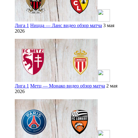
Лига 1
Ницца — Ланс видео обзор матча
3 мая
2026
Лига 1
Метц — Монако видео обзор матча
2 мая
2026