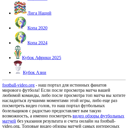
Лига Наций
Копа 2020
Копа 2024
Кубок Африки 2025
Кубок Азии
football-video.org
- наш портал для истинных фанатов
мирового футбола! Если после просмотра матча вашей
любимой команды, либо после просмотра топ матча вы хотите
насладиться лучшими моментами этой игры, либо еще раз
посмотреть видео голов, то наш портал футбольных
болельщиков с радостью предоставляет вам такую
возможность, а именно посмотреть
видео обзоры футбольных
матчей
без указания результата и счета онлайн на football-
video.org. Топовые видео обзоры матчей самых интересных