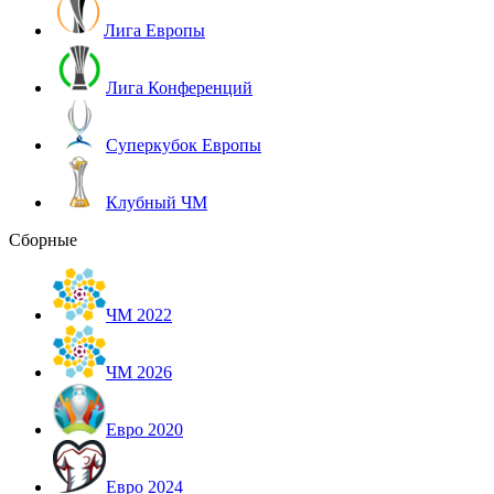
Лига Европы
Лига Конференций
Суперкубок Европы
Клубный ЧМ
Сборные
ЧМ 2022
ЧМ 2026
Евро 2020
Евро 2024