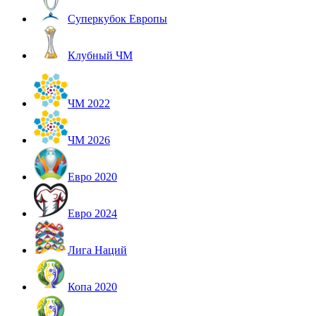
Суперкубок Европы
Клубный ЧМ
ЧМ 2022
ЧМ 2026
Евро 2020
Евро 2024
Лига Наций
Копа 2020