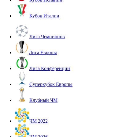
Кубок Италии
Лига Чемпионов
Лига Европы
Лига Конференций
Суперкубок Европы
Клубный ЧМ
ЧМ 2022
ЧМ 2026