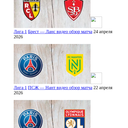
Лига 1
Брест — Ланс видео обзор матча
24 апреля
2026
Лига 1
ПСЖ — Нант видео обзор матча
22 апреля
2026