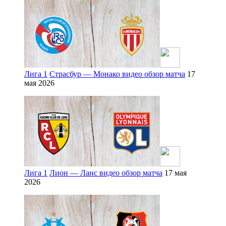
Лига 1
Страсбур — Монако видео обзор матча
17
мая 2026
Лига 1
Лион — Ланс видео обзор матча
17 мая
2026