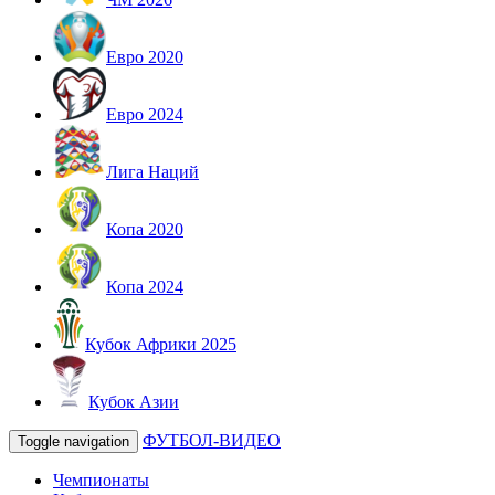
Евро 2020
Евро 2024
Лига Наций
Копа 2020
Копа 2024
Кубок Африки 2025
Кубок Азии
ФУТБОЛ-ВИДЕО
Toggle navigation
Чемпионаты