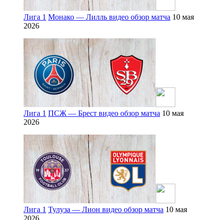
Лига 1
Монако — Лилль видео обзор матча
10 мая
2026
Лига 1
ПСЖ — Брест видео обзор матча
10 мая
2026
Лига 1
Тулуза — Лион видео обзор матча
10 мая
2026