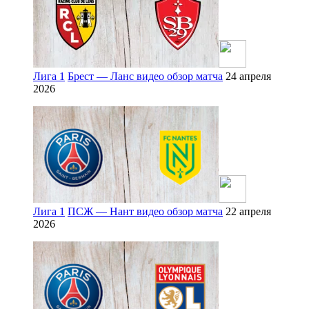
Лига 1
Брест — Ланс видео обзор матча
24 апреля
2026
Лига 1
ПСЖ — Нант видео обзор матча
22 апреля
2026