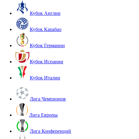
Кубок Англии
Кубок Карабао
Кубок Германии
Кубок Испании
Кубок Италии
Лига Чемпионов
Лига Европы
Лига Конференций