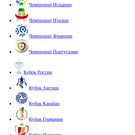
Чемпионат Испании
Чемпионат Италии
Чемпионат Франции
Чемпионат Португалии
Кубок России
Кубок Англии
Кубок Карабао
Кубок Германии
Кубок Испании