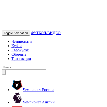
ФУТБОЛ-ВИДЕО
Toggle navigation
Чемпионаты
Кубки
Еврокубки
Сборные
Трансляции
Чемпионат России
Чемпионат Англии