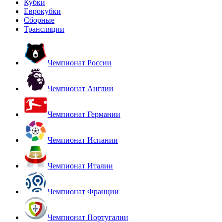
Кубки
Еврокубки
Сборные
Трансляции
Чемпионат России
Чемпионат Англии
Чемпионат Германии
Чемпионат Испании
Чемпионат Италии
Чемпионат Франции
Чемпионат Португалии