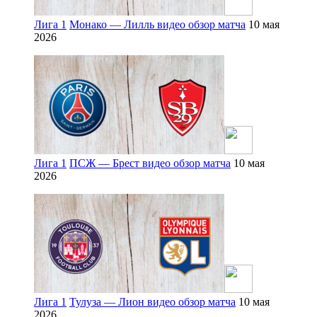
Лига 1
Монако — Лилль видео обзор матча
10 мая
2026
Лига 1
ПСЖ — Брест видео обзор матча
10 мая
2026
Лига 1
Тулуза — Лион видео обзор матча
10 мая
2026