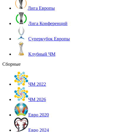
Лига Европы
Лига Конференций
Суперкубок Европы
Клубный ЧМ
Сборные
ЧМ 2022
ЧМ 2026
Евро 2020
Евро 2024