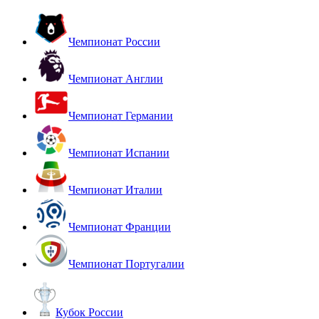
Чемпионат России
Чемпионат Англии
Чемпионат Германии
Чемпионат Испании
Чемпионат Италии
Чемпионат Франции
Чемпионат Португалии
Кубок России