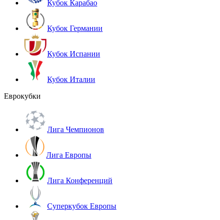
Кубок Карабао
Кубок Германии
Кубок Испании
Кубок Италии
Еврокубки
Лига Чемпионов
Лига Европы
Лига Конференций
Суперкубок Европы