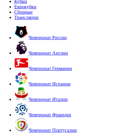
Кубки
Еврокубки
Сборные
Трансляции
Чемпионат России
Чемпионат Англии
Чемпионат Германии
Чемпионат Испании
Чемпионат Италии
Чемпионат Франции
Чемпионат Португалии