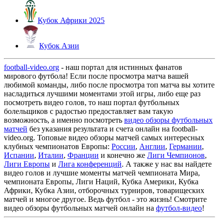
Кубок Африки 2025
Кубок Азии
football-video.org
- наш портал для истинных фанатов
мирового футбола! Если после просмотра матча вашей
любимой команды, либо после просмотра топ матча вы хотите
насладиться лучшими моментами этой игры, либо еще раз
посмотреть видео голов, то наш портал футбольных
болельщиков с радостью предоставляет вам такую
возможность, а именно посмотреть
видео обзоры футбольных
матчей
без указания результата и счета онлайн на football-
video.org. Топовые видео обзоры матчей самых интересных
клубных чемпионатов Европы:
России
,
Англии
,
Германии
,
Испании
,
Италии
,
Франции
и конечно же
Лиги Чемпионов
,
Лиги Европы
и
Лига конференций
. А также у нас вы найдете
видео голов и лучшие моменты матчей чемпионата Мира,
чемпионата Европы, Лиги Наций, Кубка Америки, Кубка
Африки, Кубка Азии, отборочных турниров, товарищеских
матчей и многое другое. Ведь футбол - это жизнь! Смотрите
видео обзоры футбольных матчей онлайн на
футбол-видео
!