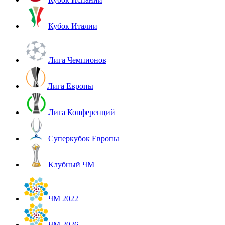
Кубок Италии
Лига Чемпионов
Лига Европы
Лига Конференций
Суперкубок Европы
Клубный ЧМ
ЧМ 2022
ЧМ 2026