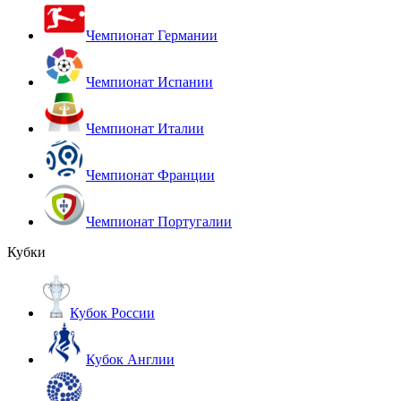
Чемпионат Германии
Чемпионат Испании
Чемпионат Италии
Чемпионат Франции
Чемпионат Португалии
Кубки
Кубок России
Кубок Англии