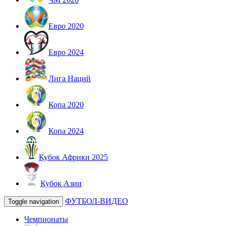
Евро 2020
Евро 2024
Лига Наций
Копа 2020
Копа 2024
Кубок Африки 2025
Кубок Азии
ФУТБОЛ-ВИДЕО
Toggle navigation
Чемпионаты