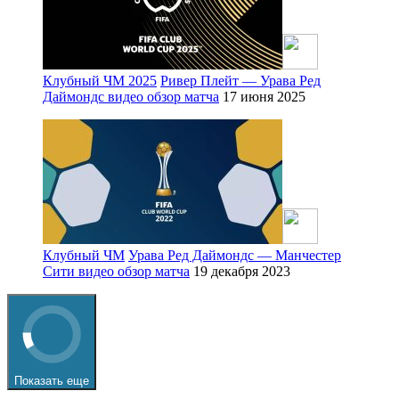
Клубный ЧМ 2025
Ривер Плейт — Урава Ред
Даймондс видео обзор матча
17 июня 2025
Клубный ЧМ
Урава Ред Даймондс — Манчестер
Сити видео обзор матча
19 декабря 2023
Показать еще