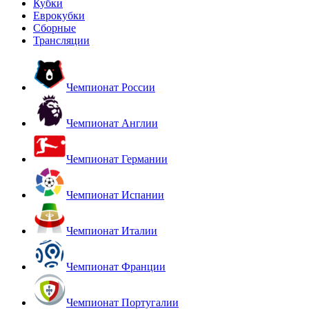
Кубки
Еврокубки
Сборные
Трансляции
Чемпионат России
Чемпионат Англии
Чемпионат Германии
Чемпионат Испании
Чемпионат Италии
Чемпионат Франции
Чемпионат Португалии