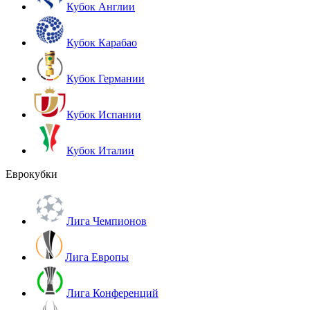
Кубок Англии
Кубок Карабао
Кубок Германии
Кубок Испании
Кубок Италии
Еврокубки
Лига Чемпионов
Лига Европы
Лига Конференций