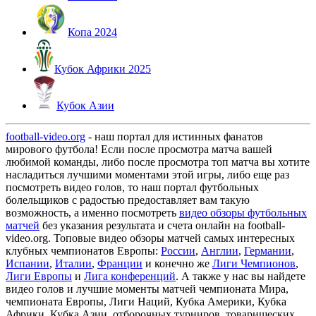
Копа 2024
Кубок Африки 2025
Кубок Азии
football-video.org
- наш портал для истинных фанатов
мирового футбола! Если после просмотра матча вашей
любимой команды, либо после просмотра топ матча вы хотите
насладиться лучшими моментами этой игры, либо еще раз
посмотреть видео голов, то наш портал футбольных
болельщиков с радостью предоставляет вам такую
возможность, а именно посмотреть
видео обзоры футбольных
матчей
без указания результата и счета онлайн на football-
video.org. Топовые видео обзоры матчей самых интересных
клубных чемпионатов Европы:
России
,
Англии
,
Германии
,
Испании
,
Италии
,
Франции
и конечно же
Лиги Чемпионов
,
Лиги Европы
и
Лига конференций
. А также у нас вы найдете
видео голов и лучшие моменты матчей чемпионата Мира,
чемпионата Европы, Лиги Наций, Кубка Америки, Кубка
Африки, Кубка Азии, отборочных турниров, товарищеских