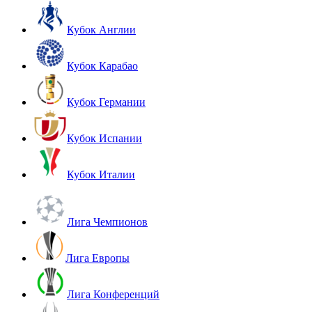
Кубок Англии
Кубок Карабао
Кубок Германии
Кубок Испании
Кубок Италии
Лига Чемпионов
Лига Европы
Лига Конференций