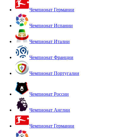
Чемпионат Германии
Чемпионат Испании
Чемпионат Италии
Чемпионат Франции
Чемпионат Португалии
Чемпионат России
Чемпионат Англии
Чемпионат Германии