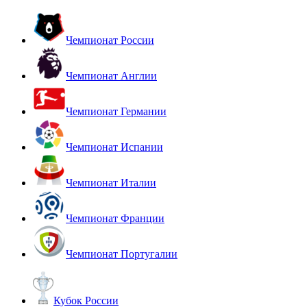
Чемпионат России
Чемпионат Англии
Чемпионат Германии
Чемпионат Испании
Чемпионат Италии
Чемпионат Франции
Чемпионат Португалии
Кубок России