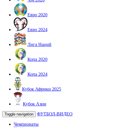
Евро 2020
Евро 2024
Лига Наций
Копа 2020
Копа 2024
Кубок Африки 2025
Кубок Азии
ФУТБОЛ-ВИДЕО
Toggle navigation
Чемпионаты