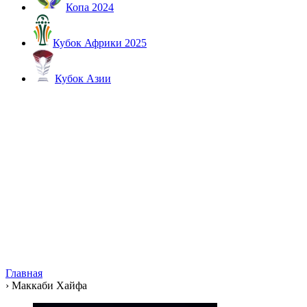
Копа 2024
Кубок Африки 2025
Кубок Азии
Главная
›
Маккаби Хайфа