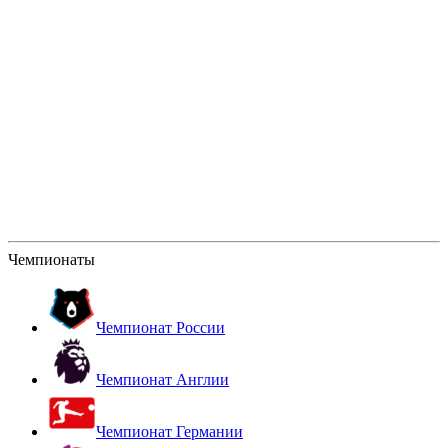
Чемпионаты
Чемпионат России
Чемпионат Англии
Чемпионат Германии