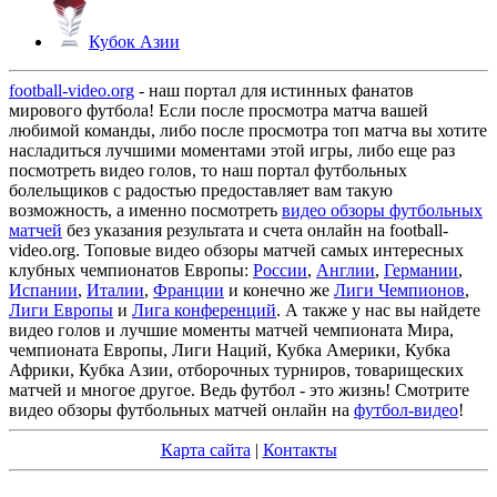
Кубок Азии
football-video.org
- наш портал для истинных фанатов
мирового футбола! Если после просмотра матча вашей
любимой команды, либо после просмотра топ матча вы хотите
насладиться лучшими моментами этой игры, либо еще раз
посмотреть видео голов, то наш портал футбольных
болельщиков с радостью предоставляет вам такую
возможность, а именно посмотреть
видео обзоры футбольных
матчей
без указания результата и счета онлайн на football-
video.org. Топовые видео обзоры матчей самых интересных
клубных чемпионатов Европы:
России
,
Англии
,
Германии
,
Испании
,
Италии
,
Франции
и конечно же
Лиги Чемпионов
,
Лиги Европы
и
Лига конференций
. А также у нас вы найдете
видео голов и лучшие моменты матчей чемпионата Мира,
чемпионата Европы, Лиги Наций, Кубка Америки, Кубка
Африки, Кубка Азии, отборочных турниров, товарищеских
матчей и многое другое. Ведь футбол - это жизнь! Смотрите
видео обзоры футбольных матчей онлайн на
футбол-видео
!
Карта сайта
|
Контакты