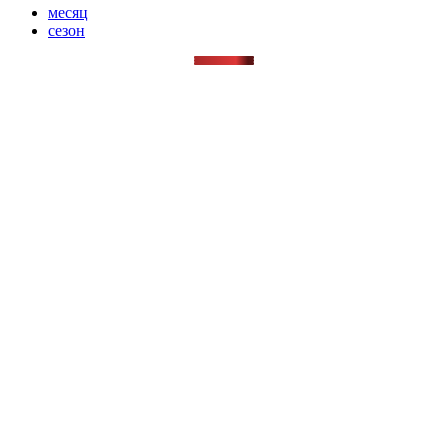
месяц
сезон