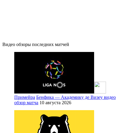
Видео обзоры последних матчей
Примейра
Бенфика — Академику де Визеу видео
обзор матча
10 августа 2026