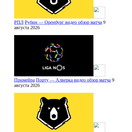
РПЛ
Рубин — Оренбург видео обзор матча
9
августа 2026
Примейра
Порту — Алверка видео обзор матча
9
августа 2026