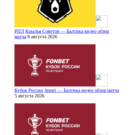
РПЛ
Крылья Советов — Балтика видео обзор
матча
8 августа 2026
Кубок России
Зенит — Балтика видео обзор матча
5 августа 2026