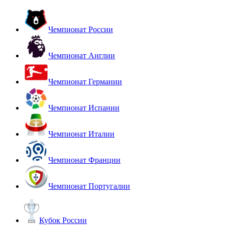
Чемпионат России
Чемпионат Англии
Чемпионат Германии
Чемпионат Испании
Чемпионат Италии
Чемпионат Франции
Чемпионат Португалии
Кубок России