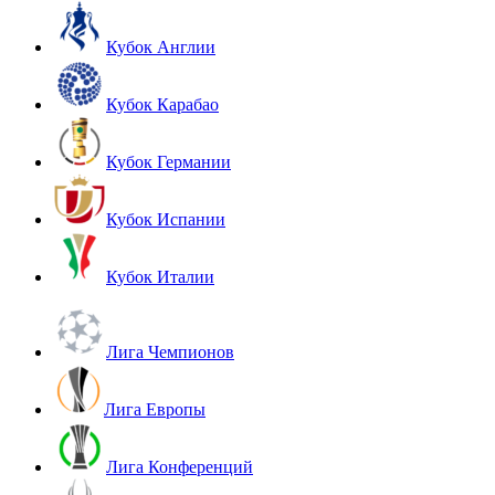
Кубок Англии
Кубок Карабао
Кубок Германии
Кубок Испании
Кубок Италии
Лига Чемпионов
Лига Европы
Лига Конференций