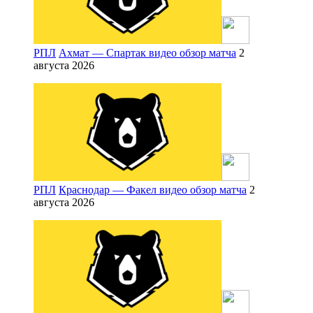
РПЛ
Ахмат — Спартак видео обзор матча
2
августа 2026
РПЛ
Краснодар — Факел видео обзор матча
2
августа 2026