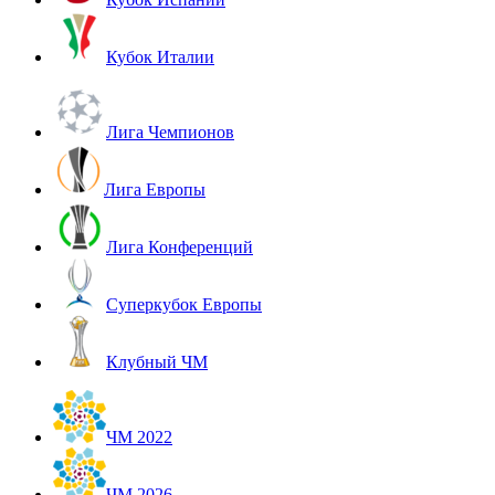
Кубок Италии
Лига Чемпионов
Лига Европы
Лига Конференций
Суперкубок Европы
Клубный ЧМ
ЧМ 2022
ЧМ 2026