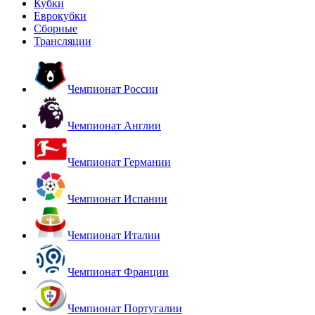
Кубки
Еврокубки
Сборные
Трансляции
Чемпионат России
Чемпионат Англии
Чемпионат Германии
Чемпионат Испании
Чемпионат Италии
Чемпионат Франции
Чемпионат Португалии