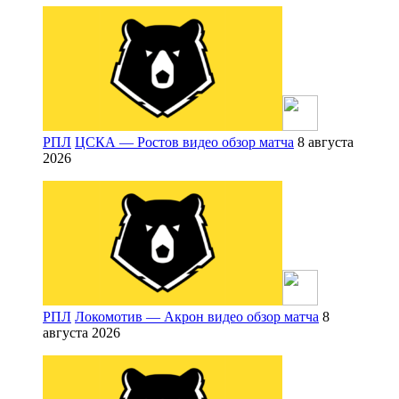
РПЛ
ЦСКА — Ростов видео обзор матча
8 августа
2026
РПЛ
Локомотив — Акрон видео обзор матча
8
августа 2026