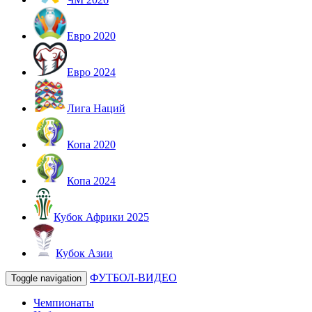
Евро 2020
Евро 2024
Лига Наций
Копа 2020
Копа 2024
Кубок Африки 2025
Кубок Азии
ФУТБОЛ-ВИДЕО
Toggle navigation
Чемпионаты