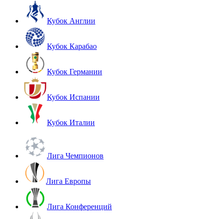
Кубок Англии
Кубок Карабао
Кубок Германии
Кубок Испании
Кубок Италии
Лига Чемпионов
Лига Европы
Лига Конференций