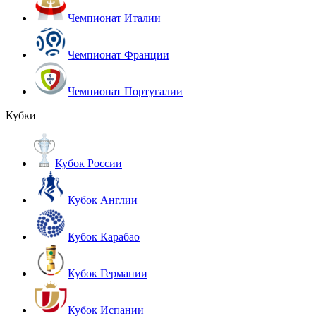
Чемпионат Италии
Чемпионат Франции
Чемпионат Португалии
Кубки
Кубок России
Кубок Англии
Кубок Карабао
Кубок Германии
Кубок Испании