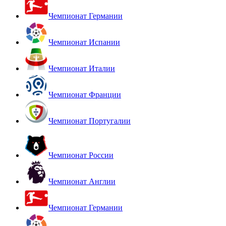
Чемпионат Германии
Чемпионат Испании
Чемпионат Италии
Чемпионат Франции
Чемпионат Португалии
Чемпионат России
Чемпионат Англии
Чемпионат Германии