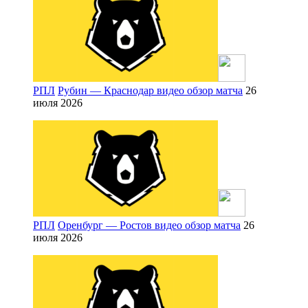
РПЛ
Рубин — Краснодар видео обзор матча
26
июля 2026
РПЛ
Оренбург — Ростов видео обзор матча
26
июля 2026