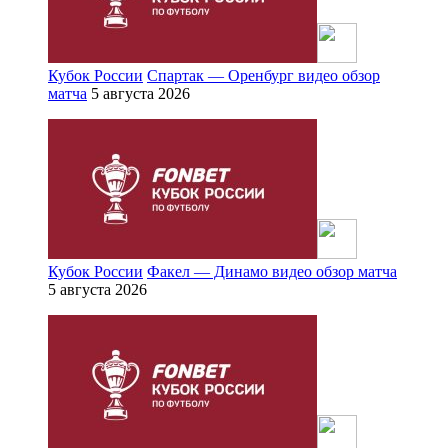
Кубок России
Спартак — Оренбург видео обзор
матча
5 августа 2026
Кубок России
Факел — Динамо видео обзор матча
5 августа 2026