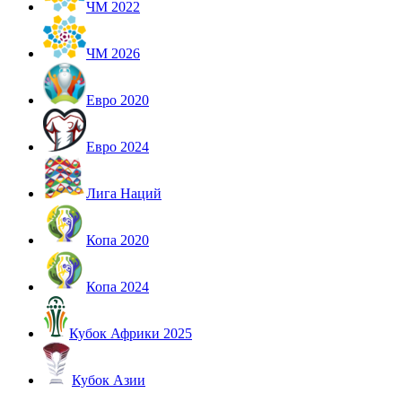
ЧМ 2022
ЧМ 2026
Евро 2020
Евро 2024
Лига Наций
Копа 2020
Копа 2024
Кубок Африки 2025
Кубок Азии