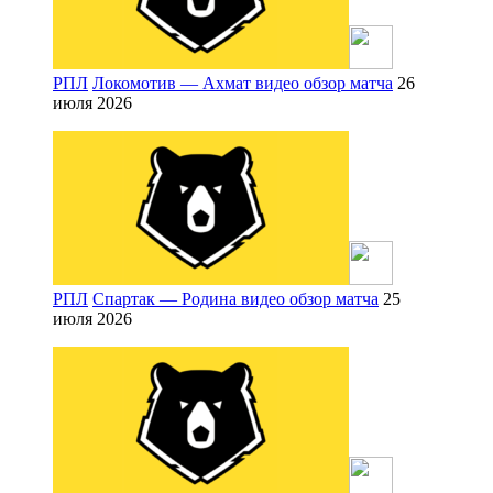
РПЛ
Локомотив — Ахмат видео обзор матча
26
июля 2026
РПЛ
Спартак — Родина видео обзор матча
25
июля 2026