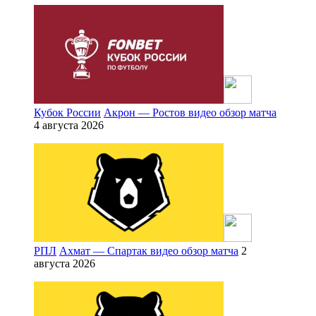
Кубок России
Акрон — Ростов видео обзор матча
4 августа 2026
РПЛ
Ахмат — Спартак видео обзор матча
2
августа 2026