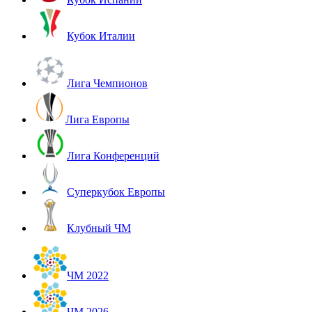
Кубок Италии
Лига Чемпионов
Лига Европы
Лига Конференций
Суперкубок Европы
Клубный ЧМ
ЧМ 2022
ЧМ 2026