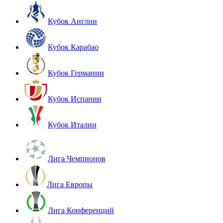
Кубок Англии
Кубок Карабао
Кубок Германии
Кубок Испании
Кубок Италии
Лига Чемпионов
Лига Европы
Лига Конференций