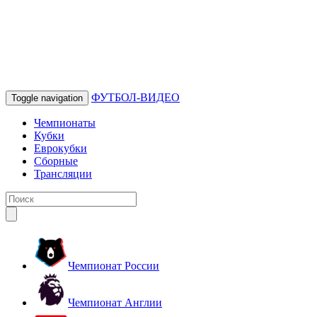
ФУТБОЛ-ВИДЕО
Toggle navigation
Чемпионаты
Кубки
Еврокубки
Сборные
Трансляции
Чемпионат России
Чемпионат Англии