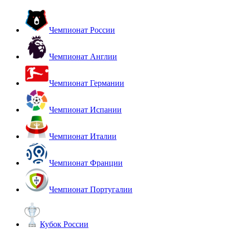
Чемпионат России
Чемпионат Англии
Чемпионат Германии
Чемпионат Испании
Чемпионат Италии
Чемпионат Франции
Чемпионат Португалии
Кубок России