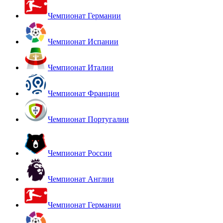
Чемпионат Германии
Чемпионат Испании
Чемпионат Италии
Чемпионат Франции
Чемпионат Португалии
Чемпионат России
Чемпионат Англии
Чемпионат Германии