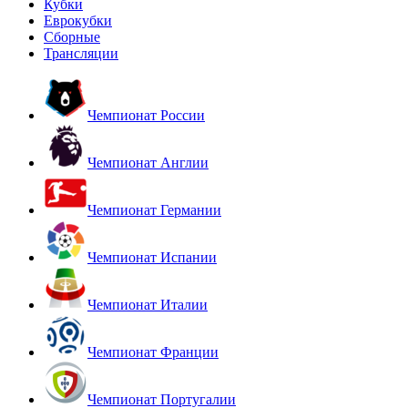
Кубки
Еврокубки
Сборные
Трансляции
Чемпионат России
Чемпионат Англии
Чемпионат Германии
Чемпионат Испании
Чемпионат Италии
Чемпионат Франции
Чемпионат Португалии