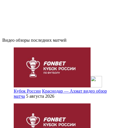
Видео обзоры последних матчей
Кубок России
Краснодар — Ахмат видео обзор
матча
5 августа 2026