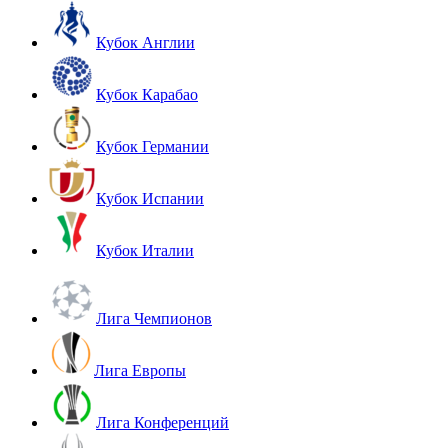
Кубок Англии
Кубок Карабао
Кубок Германии
Кубок Испании
Кубок Италии
Лига Чемпионов
Лига Европы
Лига Конференций