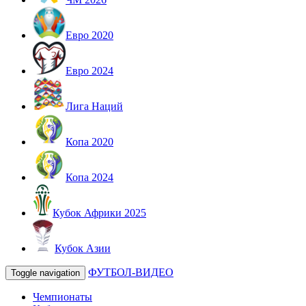
Евро 2020
Евро 2024
Лига Наций
Копа 2020
Копа 2024
Кубок Африки 2025
Кубок Азии
ФУТБОЛ-ВИДЕО
Toggle navigation
Чемпионаты