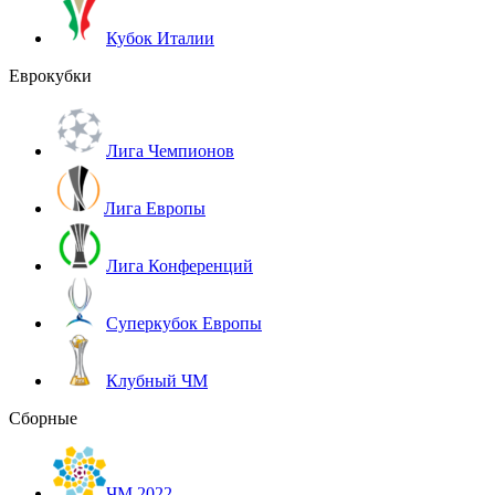
Кубок Италии
Еврокубки
Лига Чемпионов
Лига Европы
Лига Конференций
Суперкубок Европы
Клубный ЧМ
Сборные
ЧМ 2022