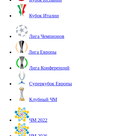
Кубок Италии
Лига Чемпионов
Лига Европы
Лига Конференций
Суперкубок Европы
Клубный ЧМ
ЧМ 2022
ЧМ 2026