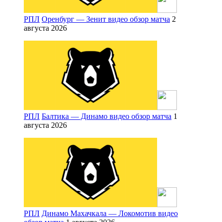
РПЛ
Оренбург — Зенит видео обзор матча
2
августа 2026
РПЛ
Балтика — Динамо видео обзор матча
1
августа 2026
РПЛ
Динамо Махачкала — Локомотив видео