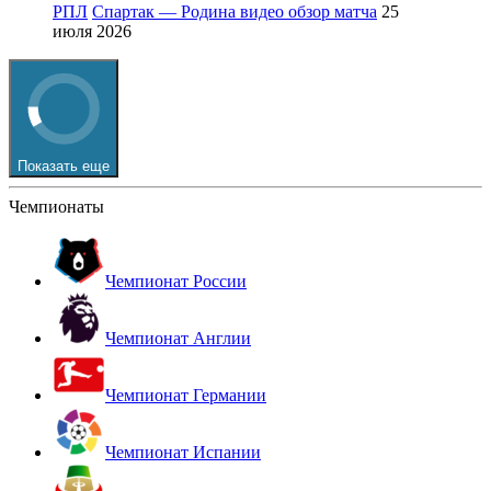
РПЛ
Спартак — Родина видео обзор матча
25
июля 2026
Показать еще
Чемпионаты
Чемпионат России
Чемпионат Англии
Чемпионат Германии
Чемпионат Испании