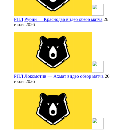
РПЛ
Рубин — Краснодар видео обзор матча
26
июля 2026
РПЛ
Локомотив — Ахмат видео обзор матча
26
июля 2026