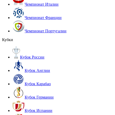
Чемпионат Италии
Чемпионат Франции
Чемпионат Португалии
Кубки
Кубок России
Кубок Англии
Кубок Карабао
Кубок Германии
Кубок Испании