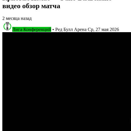
видео обзор матча
2 месяца назад
Лига Конференций
•
Ред Булл Арена
Ср, 27 мая 2026