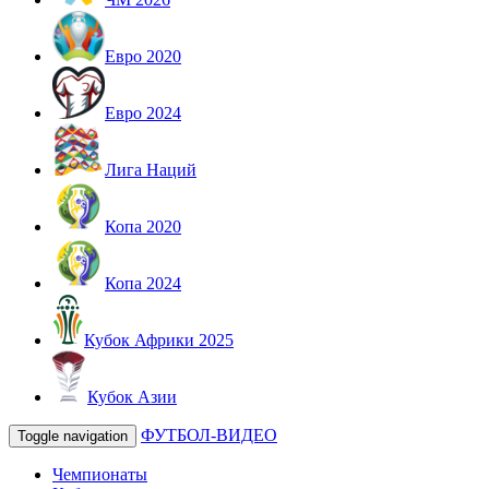
Евро 2020
Евро 2024
Лига Наций
Копа 2020
Копа 2024
Кубок Африки 2025
Кубок Азии
ФУТБОЛ-ВИДЕО
Toggle navigation
Чемпионаты