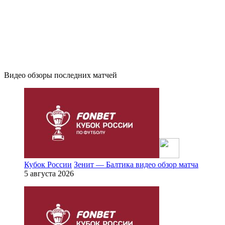
Видео обзоры последних матчей
Кубок России
Зенит — Балтика видео обзор матча
5 августа 2026