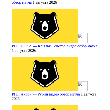
обзор матча
1 августа 2026
РПЛ
ЦСКА — Крылья Советов видео обзор матча
1 августа 2026
РПЛ
Акрон — Рубин видео обзор матча
1 августа
2026