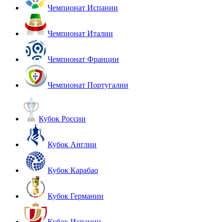
Чемпионат Испании
Чемпионат Италии
Чемпионат Франции
Чемпионат Португалии
Кубок России
Кубок Англии
Кубок Карабао
Кубок Германии
Кубок Испании