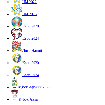
ЧМ 2022
ЧМ 2026
Евро 2020
Евро 2024
Лига Наций
Копа 2020
Копа 2024
Кубок Африки 2025
Кубок Азии