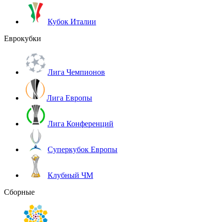
Кубок Италии
Еврокубки
Лига Чемпионов
Лига Европы
Лига Конференций
Суперкубок Европы
Клубный ЧМ
Сборные