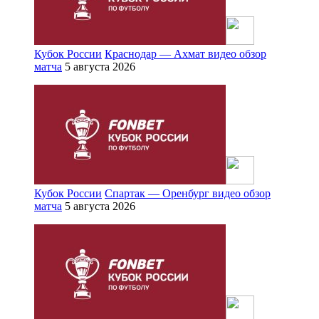
Кубок России
Краснодар — Ахмат видео обзор
матча
5 августа 2026
Кубок России
Спартак — Оренбург видео обзор
матча
5 августа 2026