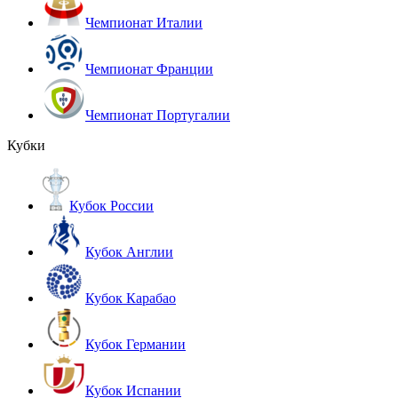
Чемпионат Италии
Чемпионат Франции
Чемпионат Португалии
Кубки
Кубок России
Кубок Англии
Кубок Карабао
Кубок Германии
Кубок Испании