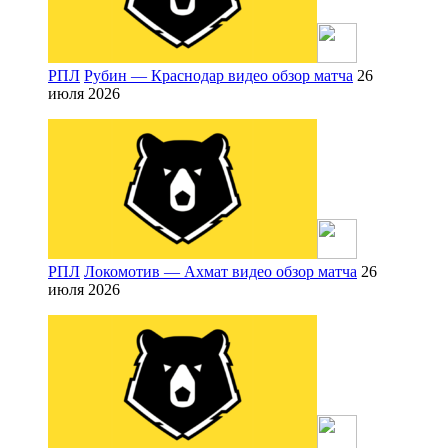
РПЛ
Рубин — Краснодар видео обзор матча
26
июля 2026
РПЛ
Локомотив — Ахмат видео обзор матча
26
июля 2026