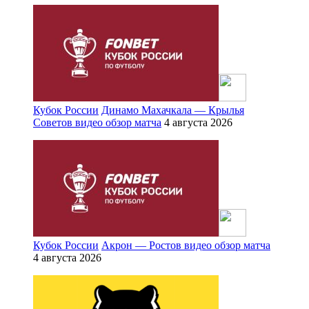
Кубок России
Динамо Махачкала — Крылья
Советов видео обзор матча
4 августа 2026
Кубок России
Акрон — Ростов видео обзор матча
4 августа 2026