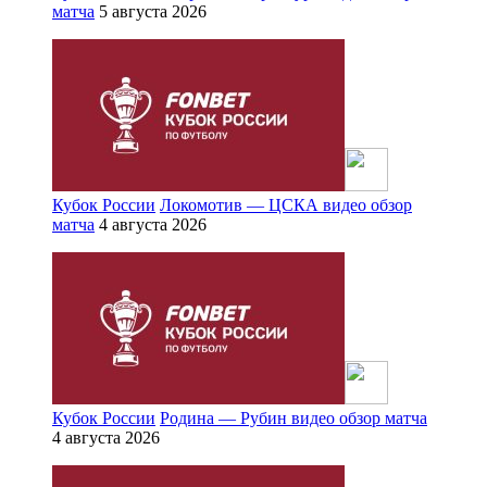
матча
5 августа 2026
Кубок России
Локомотив — ЦСКА видео обзор
матча
4 августа 2026
Кубок России
Родина — Рубин видео обзор матча
4 августа 2026