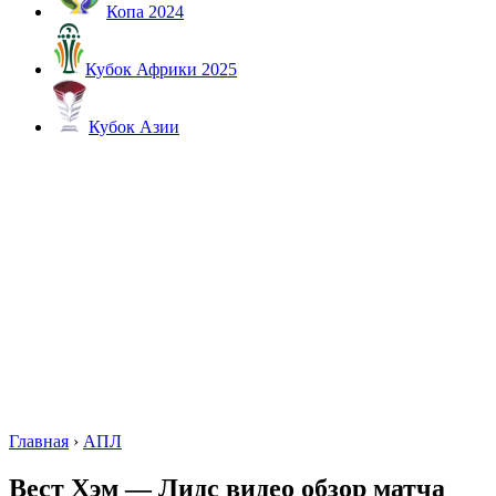
Копа 2024
Кубок Африки 2025
Кубок Азии
Главная
›
АПЛ
Вест Хэм — Лидс видео обзор матча