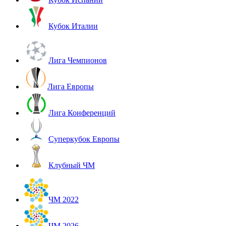
Кубок Италии
Лига Чемпионов
Лига Европы
Лига Конференций
Суперкубок Европы
Клубный ЧМ
ЧМ 2022
ЧМ 2026