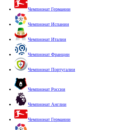
Чемпионат Германии
Чемпионат Испании
Чемпионат Италии
Чемпионат Франции
Чемпионат Португалии
Чемпионат России
Чемпионат Англии
Чемпионат Германии