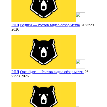
РПЛ
Родина — Ростов видео обзор матча
31 июля
2026
РПЛ
Оренбург — Ростов видео обзор матча
26
июля 2026