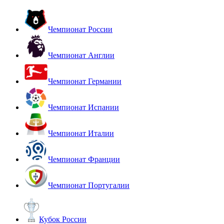
Чемпионат России
Чемпионат Англии
Чемпионат Германии
Чемпионат Испании
Чемпионат Италии
Чемпионат Франции
Чемпионат Португалии
Кубок России