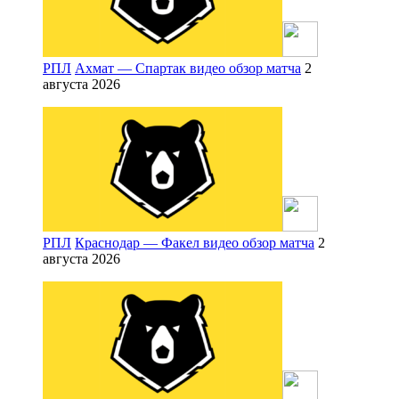
РПЛ
Ахмат — Спартак видео обзор матча
2
августа 2026
РПЛ
Краснодар — Факел видео обзор матча
2
августа 2026