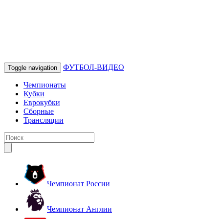
ФУТБОЛ-ВИДЕО
Toggle navigation
Чемпионаты
Кубки
Еврокубки
Сборные
Трансляции
Чемпионат России
Чемпионат Англии