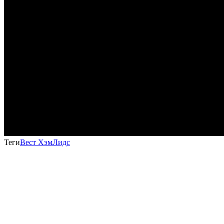
Теги
Вест Хэм
Лидс