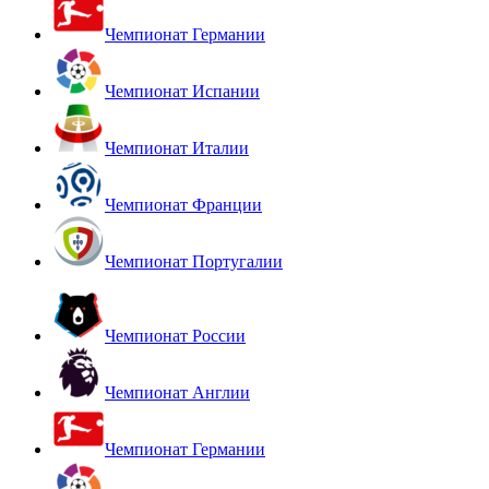
Чемпионат Германии
Чемпионат Испании
Чемпионат Италии
Чемпионат Франции
Чемпионат Португалии
Чемпионат России
Чемпионат Англии
Чемпионат Германии