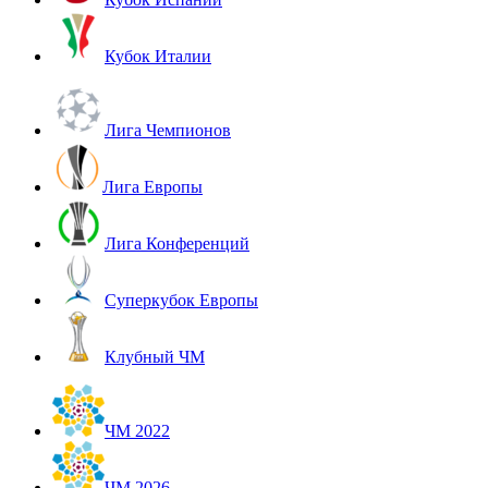
Кубок Италии
Лига Чемпионов
Лига Европы
Лига Конференций
Суперкубок Европы
Клубный ЧМ
ЧМ 2022
ЧМ 2026