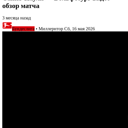
обзор матча
3 месяца назад
Бундеслига
•
Миллернтор
Сб, 16 мая 2026