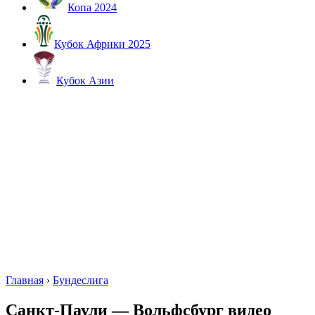
Копа 2024
Кубок Африки 2025
Кубок Азии
Главная
›
Бундеслига
Санкт-Паули — Вольфсбург видео