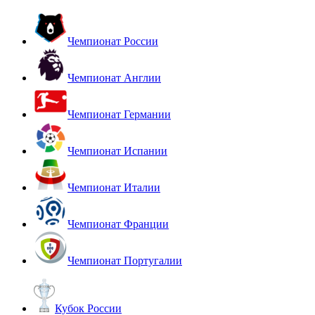
Чемпионат России
Чемпионат Англии
Чемпионат Германии
Чемпионат Испании
Чемпионат Италии
Чемпионат Франции
Чемпионат Португалии
Кубок России