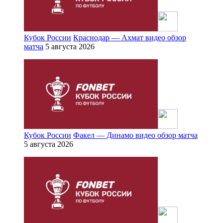
Кубок России
Краснодар — Ахмат видео обзор
матча
5 августа 2026
Кубок России
Факел — Динамо видео обзор матча
5 августа 2026