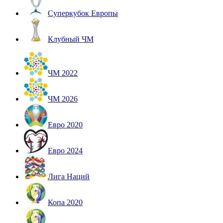
Суперкубок Европы
Клубный ЧМ
ЧМ 2022
ЧМ 2026
Евро 2020
Евро 2024
Лига Наций
Копа 2020