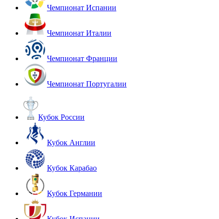
Чемпионат Испании
Чемпионат Италии
Чемпионат Франции
Чемпионат Португалии
Кубок России
Кубок Англии
Кубок Карабао
Кубок Германии
Кубок Испании