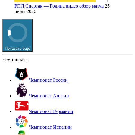
РПЛ
Спартак — Родина видео обзор матча
25
июля 2026
Показать еще
Чемпионаты
Чемпионат России
Чемпионат Англии
Чемпионат Германии
Чемпионат Испании