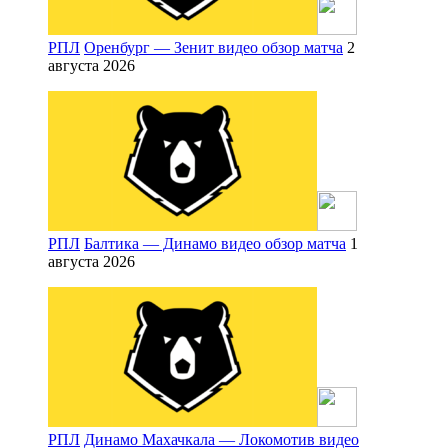
РПЛ
Оренбург — Зенит видео обзор матча
2
августа 2026
РПЛ
Балтика — Динамо видео обзор матча
1
августа 2026
РПЛ
Динамо Махачкала — Локомотив видео