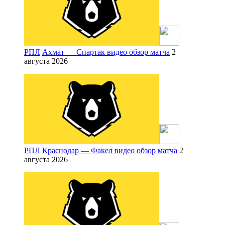
РПЛ
Ахмат — Спартак видео обзор матча
2
августа 2026
РПЛ
Краснодар — Факел видео обзор матча
2
августа 2026