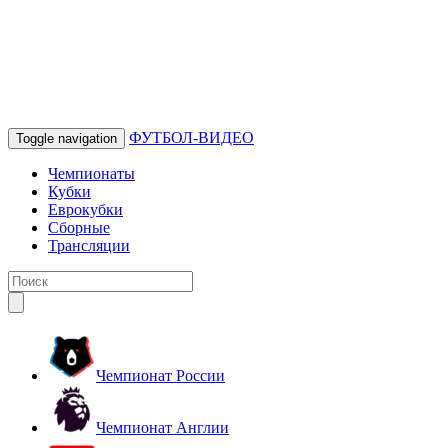
ФУТБОЛ-ВИДЕО
Toggle navigation
Чемпионаты
Кубки
Еврокубки
Сборные
Трансляции
Чемпионат России
Чемпионат Англии