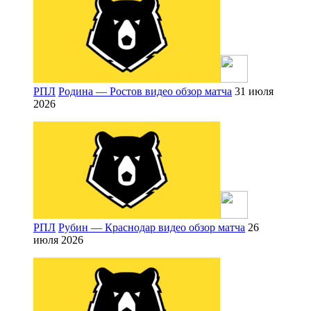
РПЛ
Родина — Ростов видео обзор матча
31 июля
2026
РПЛ
Рубин — Краснодар видео обзор матча
26
июля 2026