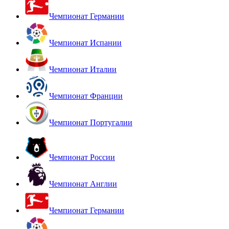
Чемпионат Германии
Чемпионат Испании
Чемпионат Италии
Чемпионат Франции
Чемпионат Португалии
Чемпионат России
Чемпионат Англии
Чемпионат Германии