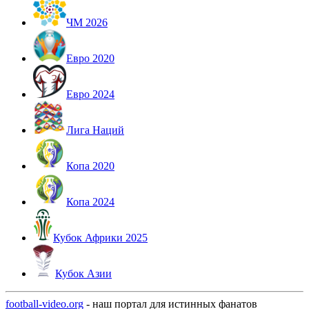
ЧМ 2026
Евро 2020
Евро 2024
Лига Наций
Копа 2020
Копа 2024
Кубок Африки 2025
Кубок Азии
football-video.org
- наш портал для истинных фанатов