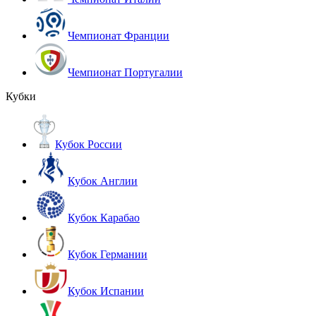
Чемпионат Франции
Чемпионат Португалии
Кубки
Кубок России
Кубок Англии
Кубок Карабао
Кубок Германии
Кубок Испании