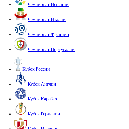
Чемпионат Испании
Чемпионат Италии
Чемпионат Франции
Чемпионат Португалии
Кубок России
Кубок Англии
Кубок Карабао
Кубок Германии
Кубок Испании