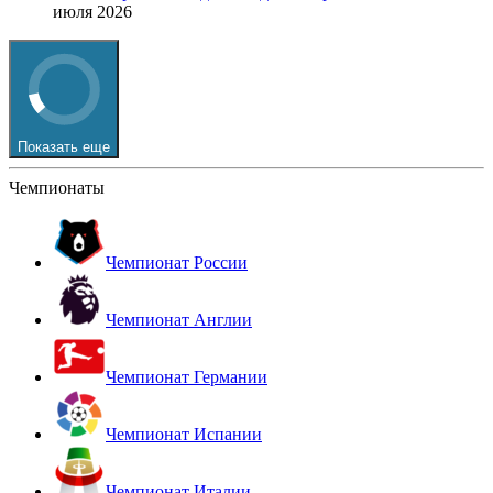
июля 2026
Показать еще
Чемпионаты
Чемпионат России
Чемпионат Англии
Чемпионат Германии
Чемпионат Испании
Чемпионат Италии