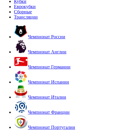
Кубки
Еврокубки
Сборные
Трансляции
Чемпионат России
Чемпионат Англии
Чемпионат Германии
Чемпионат Испании
Чемпионат Италии
Чемпионат Франции
Чемпионат Португалии