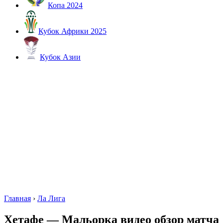
Копа 2024
Кубок Африки 2025
Кубок Азии
Главная
›
Ла Лига
Хетафе — Мальорка видео обзор матча