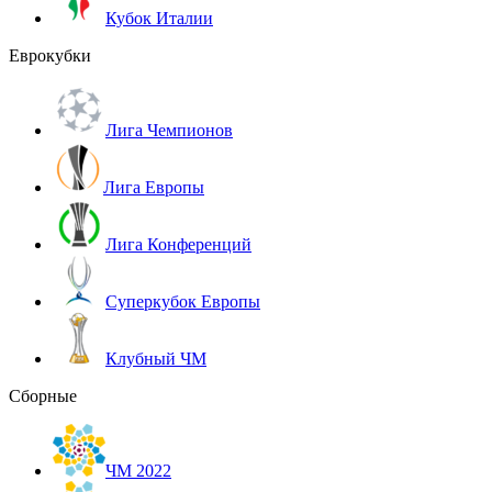
Кубок Италии
Еврокубки
Лига Чемпионов
Лига Европы
Лига Конференций
Суперкубок Европы
Клубный ЧМ
Сборные
ЧМ 2022