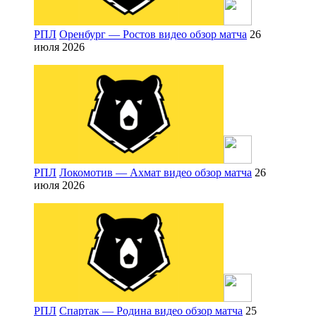
РПЛ
Оренбург — Ростов видео обзор матча
26
июля 2026
РПЛ
Локомотив — Ахмат видео обзор матча
26
июля 2026
РПЛ
Спартак — Родина видео обзор матча
25