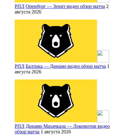
РПЛ
Оренбург — Зенит видео обзор матча
2
августа 2026
РПЛ
Балтика — Динамо видео обзор матча
1
августа 2026
РПЛ
Динамо Махачкала — Локомотив видео
обзор матча
1 августа 2026