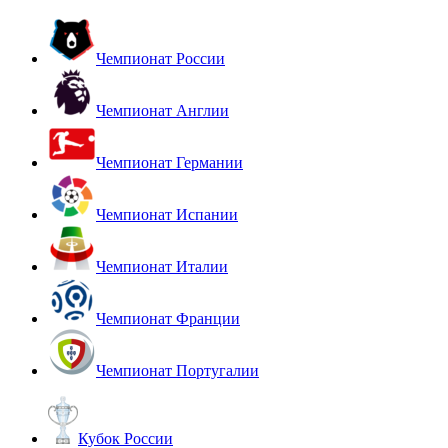
Чемпионат России
Чемпионат Англии
Чемпионат Германии
Чемпионат Испании
Чемпионат Италии
Чемпионат Франции
Чемпионат Португалии
Кубок России