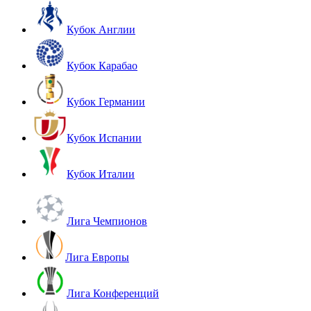
Кубок Англии
Кубок Карабао
Кубок Германии
Кубок Испании
Кубок Италии
Лига Чемпионов
Лига Европы
Лига Конференций