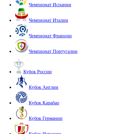
Чемпионат Испании
Чемпионат Италии
Чемпионат Франции
Чемпионат Португалии
Кубок России
Кубок Англии
Кубок Карабао
Кубок Германии
Кубок Испании