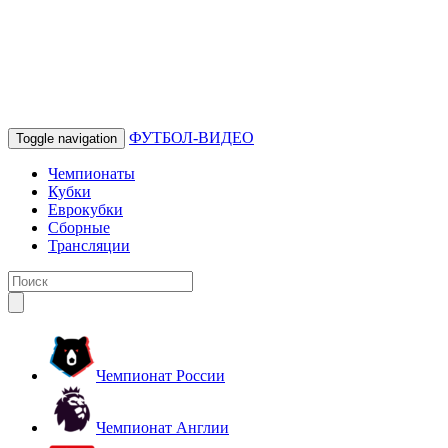
ФУТБОЛ-ВИДЕО
Toggle navigation
Чемпионаты
Кубки
Еврокубки
Сборные
Трансляции
Чемпионат России
Чемпионат Англии