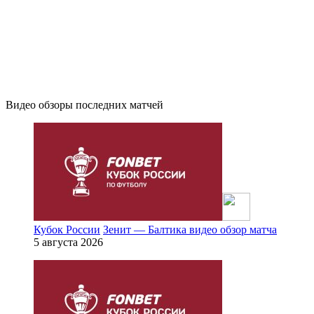
Видео обзоры последних матчей
Кубок России
Зенит — Балтика видео обзор матча
5 августа 2026