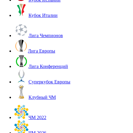
Кубок Италии
Лига Чемпионов
Лига Европы
Лига Конференций
Суперкубок Европы
Клубный ЧМ
ЧМ 2022
ЧМ 2026