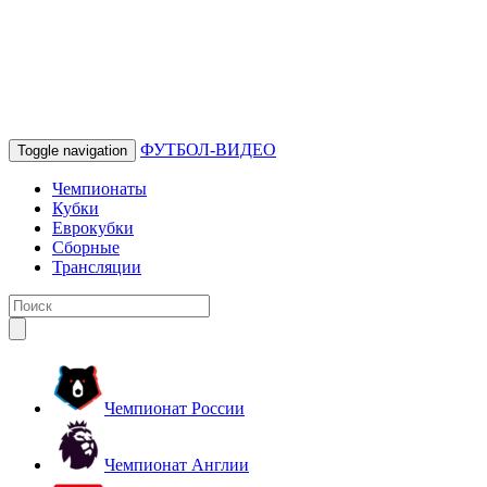
ФУТБОЛ-ВИДЕО
Toggle navigation
Чемпионаты
Кубки
Еврокубки
Сборные
Трансляции
Чемпионат России
Чемпионат Англии