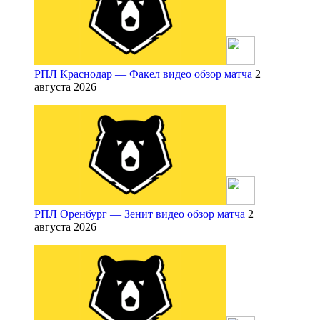
РПЛ
Краснодар — Факел видео обзор матча
2
августа 2026
РПЛ
Оренбург — Зенит видео обзор матча
2
августа 2026