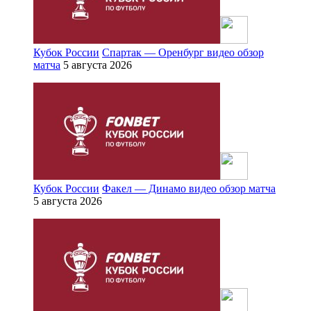
Кубок России
Спартак — Оренбург видео обзор
матча
5 августа 2026
Кубок России
Факел — Динамо видео обзор матча
5 августа 2026