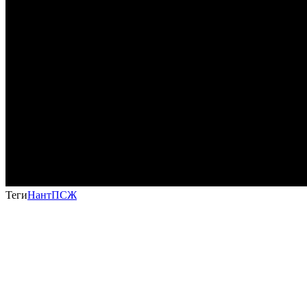
Теги
Нант
ПСЖ