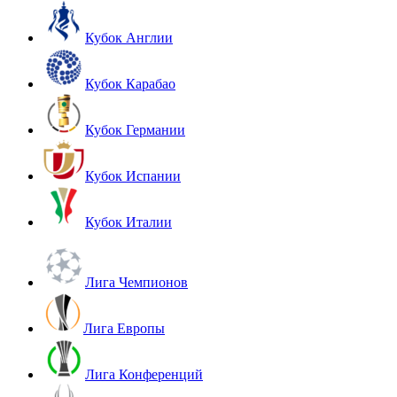
Кубок Англии
Кубок Карабао
Кубок Германии
Кубок Испании
Кубок Италии
Лига Чемпионов
Лига Европы
Лига Конференций