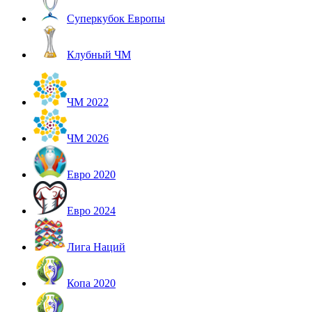
Суперкубок Европы
Клубный ЧМ
ЧМ 2022
ЧМ 2026
Евро 2020
Евро 2024
Лига Наций
Копа 2020