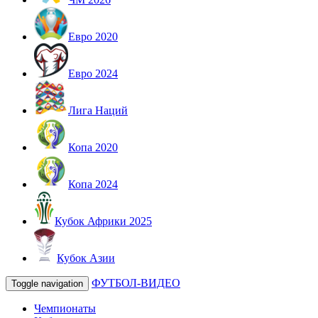
Евро 2020
Евро 2024
Лига Наций
Копа 2020
Копа 2024
Кубок Африки 2025
Кубок Азии
ФУТБОЛ-ВИДЕО
Toggle navigation
Чемпионаты