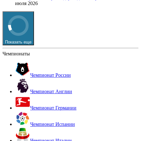
июля 2026
Показать еще
Чемпионаты
Чемпионат России
Чемпионат Англии
Чемпионат Германии
Чемпионат Испании
Чемпионат Италии