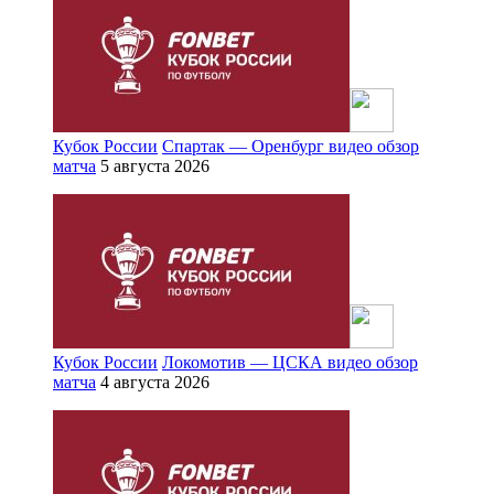
Кубок России
Спартак — Оренбург видео обзор
матча
5 августа 2026
Кубок России
Локомотив — ЦСКА видео обзор
матча
4 августа 2026