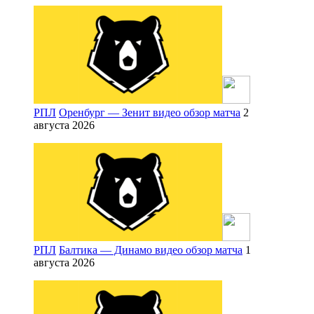
РПЛ
Оренбург — Зенит видео обзор матча
2
августа 2026
РПЛ
Балтика — Динамо видео обзор матча
1
августа 2026