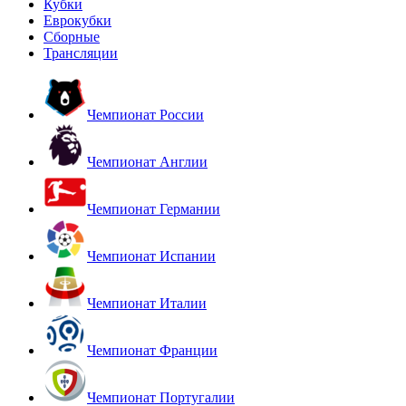
Кубки
Еврокубки
Сборные
Трансляции
Чемпионат России
Чемпионат Англии
Чемпионат Германии
Чемпионат Испании
Чемпионат Италии
Чемпионат Франции
Чемпионат Португалии