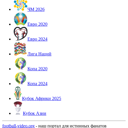
ЧМ 2026
Евро 2020
Евро 2024
Лига Наций
Копа 2020
Копа 2024
Кубок Африки 2025
Кубок Азии
football-video.org
- наш портал для истинных фанатов