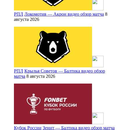
РПЛ
Локомотив — Акрон видео обзор матча
8
августа 2026
РПЛ
Крылья Советов — Балтика видео обзор
матча
8 августа 2026
Кубок России
Зенит — Балтика видео обзор матча