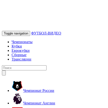
ФУТБОЛ-ВИДЕО
Toggle navigation
Чемпионаты
Кубки
Еврокубки
Сборные
Трансляции
Чемпионат России
Чемпионат Англии