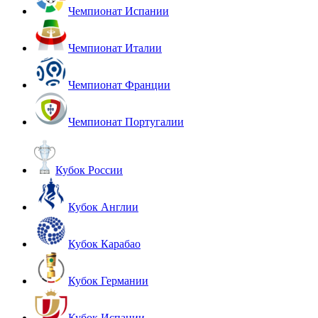
Чемпионат Испании
Чемпионат Италии
Чемпионат Франции
Чемпионат Португалии
Кубок России
Кубок Англии
Кубок Карабао
Кубок Германии
Кубок Испании