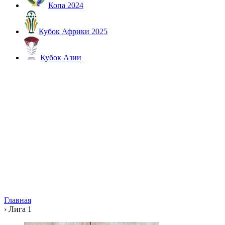
Копа 2024
Кубок Африки 2025
Кубок Азии
Главная
›
Лига 1