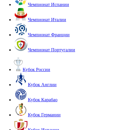
Чемпионат Испании
Чемпионат Италии
Чемпионат Франции
Чемпионат Португалии
Кубок России
Кубок Англии
Кубок Карабао
Кубок Германии
Кубок Испании