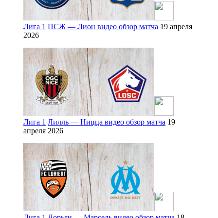
Лига 1
ПСЖ — Лион видео обзор матча
19 апреля
2026
Лига 1
Лилль — Ницца видео обзор матча
19
апреля 2026
Лига 1
Лорьян — Марсель видео обзор матча
18