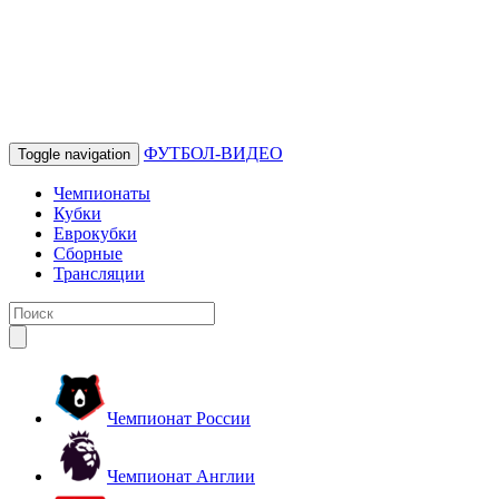
ФУТБОЛ-ВИДЕО
Toggle navigation
Чемпионаты
Кубки
Еврокубки
Сборные
Трансляции
Чемпионат России
Чемпионат Англии