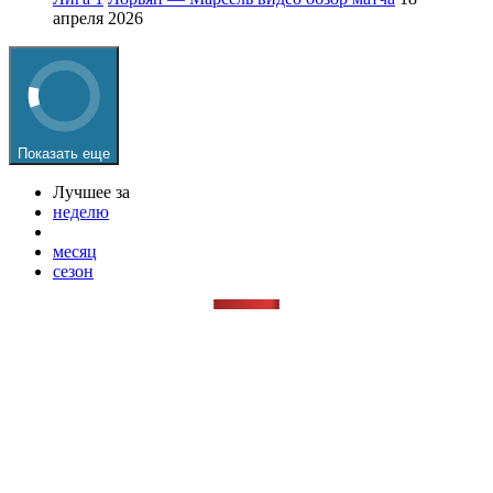
апреля 2026
Показать еще
Лучшее за
неделю
месяц
сезон