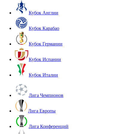
Кубок Англии
Кубок Карабао
Кубок Германии
Кубок Испании
Кубок Италии
Лига Чемпионов
Лига Европы
Лига Конференций