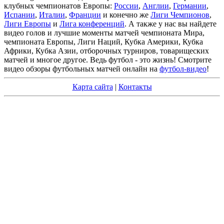
клубных чемпионатов Европы:
России
,
Англии
,
Германии
,
Испании
,
Италии
,
Франции
и конечно же
Лиги Чемпионов
,
Лиги Европы
и
Лига конференций
. А также у нас вы найдете
видео голов и лучшие моменты матчей чемпионата Мира,
чемпионата Европы, Лиги Наций, Кубка Америки, Кубка
Африки, Кубка Азии, отборочных турниров, товарищеских
матчей и многое другое. Ведь футбол - это жизнь! Смотрите
видео обзоры футбольных матчей онлайн на
футбол-видео
!
Карта сайта
|
Контакты