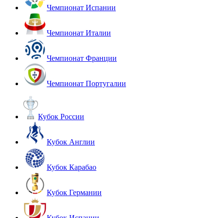
Чемпионат Испании
Чемпионат Италии
Чемпионат Франции
Чемпионат Португалии
Кубок России
Кубок Англии
Кубок Карабао
Кубок Германии
Кубок Испании