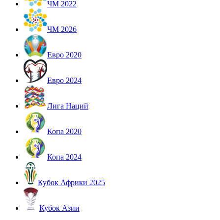
ЧМ 2022
ЧМ 2026
Евро 2020
Евро 2024
Лига Наций
Копа 2020
Копа 2024
Кубок Африки 2025
Кубок Азии