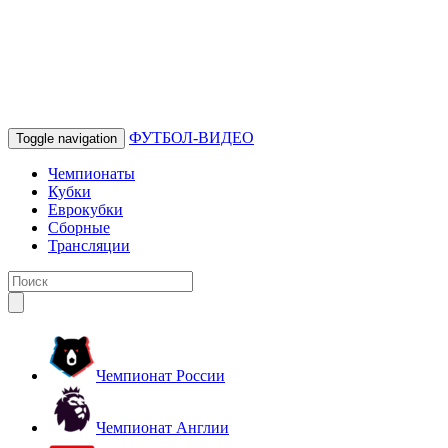
ФУТБОЛ-ВИДЕО
Toggle navigation
Чемпионаты
Кубки
Еврокубки
Сборные
Трансляции
Чемпионат России
Чемпионат Англии