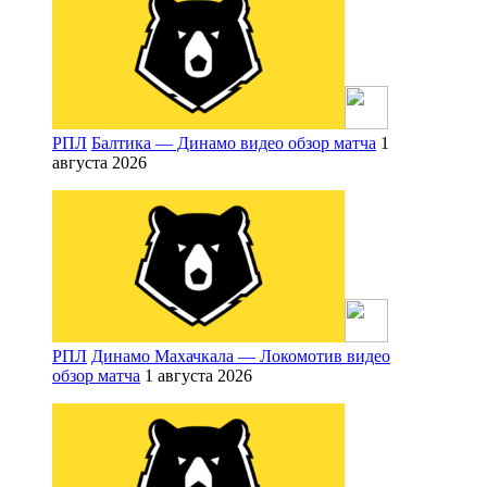
РПЛ
Балтика — Динамо видео обзор матча
1
августа 2026
РПЛ
Динамо Махачкала — Локомотив видео
обзор матча
1 августа 2026