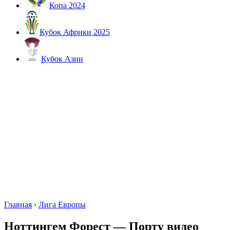
Копа 2024
Кубок Африки 2025
Кубок Азии
Главная
›
Лига Европы
Ноттингем Форест — Порту видео