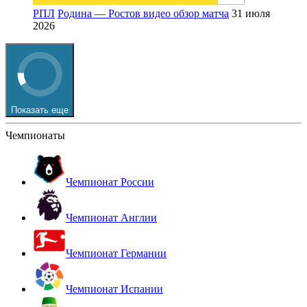
РПЛ
Родина — Ростов видео обзор матча
31 июля
2026
Показать еще
Чемпионаты
Чемпионат России
Чемпионат Англии
Чемпионат Германии
Чемпионат Испании