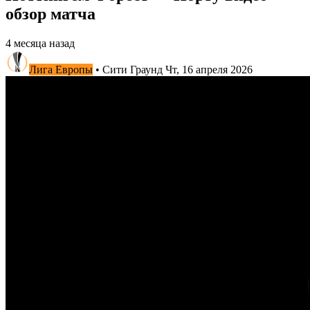
обзор матча
4 месяца назад
Лига Европы
•
Сити Граунд
Чт, 16 апреля 2026