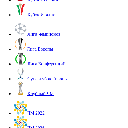
Кубок Италии
Лига Чемпионов
Лига Европы
Лига Конференций
Суперкубок Европы
Клубный ЧМ
ЧМ 2022
ЧМ 2026