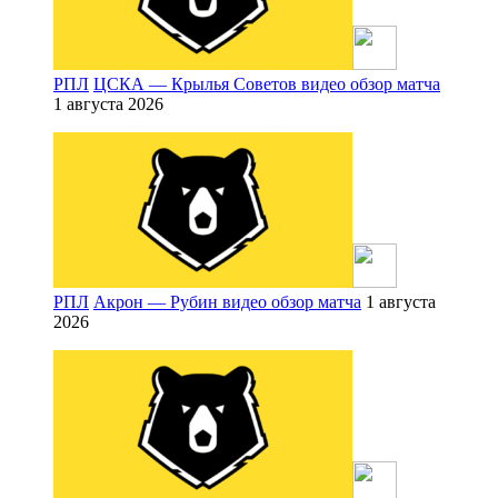
РПЛ
ЦСКА — Крылья Советов видео обзор матча
1 августа 2026
РПЛ
Акрон — Рубин видео обзор матча
1 августа
2026