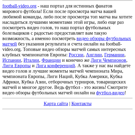
football-video.org
- наш портал для истинных фанатов
мирового футбола! Если после просмотра матча вашей
любимой команды, либо после просмотра топ матча вы хотите
насладиться лучшими моментами этой игры, либо еще раз
посмотреть видео голов, то наш портал футбольных
болельщиков с радостью предоставляет вам такую
возможность, а именно посмотреть
видео обзоры футбольных
матчей
без указания результата и счета онлайн на football-
video.org. Топовые видео обзоры матчей самых интересных
клубных чемпионатов Европы:
России
,
Англии
,
Германии
,
Испании
,
Италии
,
Франции
и конечно же
Лиги Чемпионов
,
Лиги Европы
и
Лига конференций
. А также у нас вы найдете
видео голов и лучшие моменты матчей чемпионата Мира,
чемпионата Европы, Лиги Наций, Кубка Америки, Кубка
Африки, Кубка Азии, отборочных турниров, товарищеских
матчей и многое другое. Ведь футбол - это жизнь! Смотрите
видео обзоры футбольных матчей онлайн на
футбол-видео
!
Карта сайта
|
Контакты