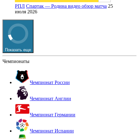
РПЛ
Спартак — Родина видео обзор матча
25
июля 2026
Показать еще
Чемпионаты
Чемпионат России
Чемпионат Англии
Чемпионат Германии
Чемпионат Испании