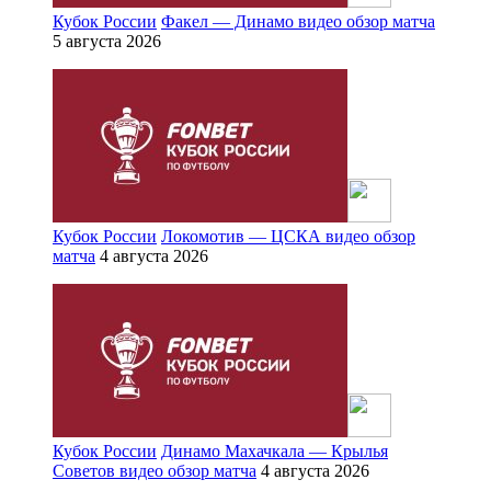
Кубок России
Факел — Динамо видео обзор матча
5 августа 2026
Кубок России
Локомотив — ЦСКА видео обзор
матча
4 августа 2026
Кубок России
Динамо Махачкала — Крылья
Советов видео обзор матча
4 августа 2026