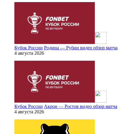
Кубок России
Родина — Рубин видео обзор матча
4 августа 2026
Кубок России
Акрон — Ростов видео обзор матча
4 августа 2026