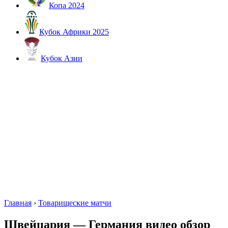
Копа 2024
Кубок Африки 2025
Кубок Азии
Главная
›
Товарищеские матчи
Швейцария — Германия видео обзор