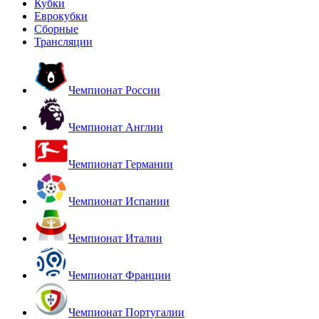
Кубки
Еврокубки
Сборные
Трансляции
Чемпионат России
Чемпионат Англии
Чемпионат Германии
Чемпионат Испании
Чемпионат Италии
Чемпионат Франции
Чемпионат Португалии