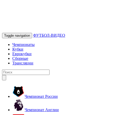
ФУТБОЛ-ВИДЕО
Toggle navigation
Чемпионаты
Кубки
Еврокубки
Сборные
Трансляции
Чемпионат России
Чемпионат Англии