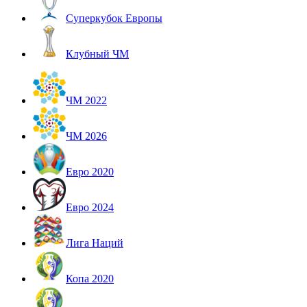
Суперкубок Европы
Клубный ЧМ
ЧМ 2022
ЧМ 2026
Евро 2020
Евро 2024
Лига Наций
Копа 2020