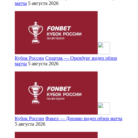
матча
5 августа 2026
Кубок России
Спартак — Оренбург видео обзор
матча
5 августа 2026
Кубок России
Факел — Динамо видео обзор матча
5 августа 2026