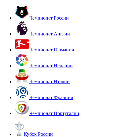
Чемпионат России
Чемпионат Англии
Чемпионат Германии
Чемпионат Испании
Чемпионат Италии
Чемпионат Франции
Чемпионат Португалии
Кубок России