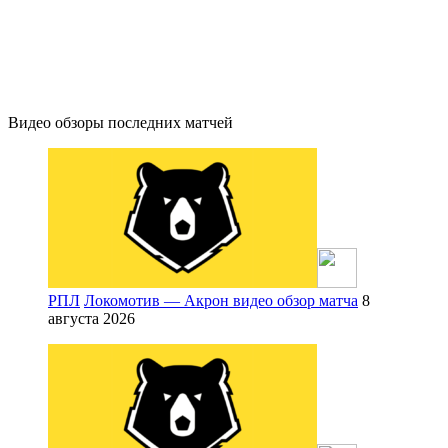
Видео обзоры последних матчей
РПЛ
Локомотив — Акрон видео обзор матча
8
августа 2026