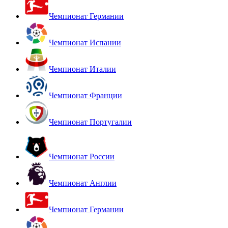
Чемпионат Германии
Чемпионат Испании
Чемпионат Италии
Чемпионат Франции
Чемпионат Португалии
Чемпионат России
Чемпионат Англии
Чемпионат Германии