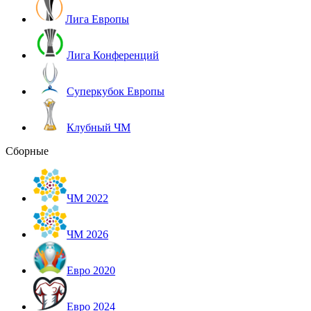
Лига Европы
Лига Конференций
Суперкубок Европы
Клубный ЧМ
Сборные
ЧМ 2022
ЧМ 2026
Евро 2020
Евро 2024