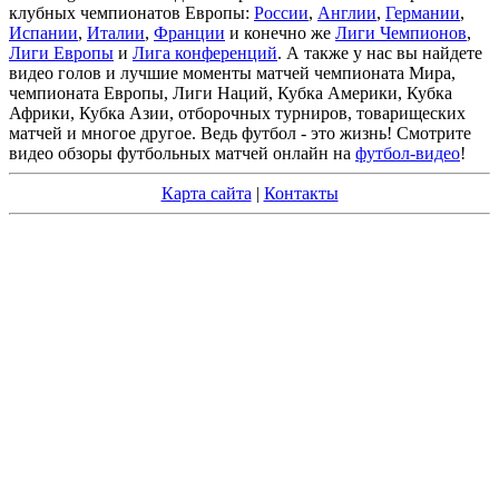
клубных чемпионатов Европы:
России
,
Англии
,
Германии
,
Испании
,
Италии
,
Франции
и конечно же
Лиги Чемпионов
,
Лиги Европы
и
Лига конференций
. А также у нас вы найдете
видео голов и лучшие моменты матчей чемпионата Мира,
чемпионата Европы, Лиги Наций, Кубка Америки, Кубка
Африки, Кубка Азии, отборочных турниров, товарищеских
матчей и многое другое. Ведь футбол - это жизнь! Смотрите
видео обзоры футбольных матчей онлайн на
футбол-видео
!
Карта сайта
|
Контакты