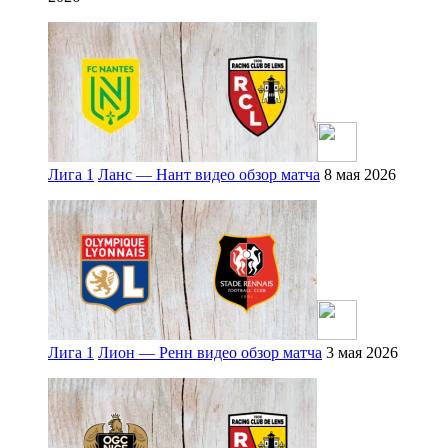
Лига 1
Ланс — Нант видео обзор матча
8 мая 2026
Лига 1
Лион — Ренн видео обзор матча
3 мая 2026