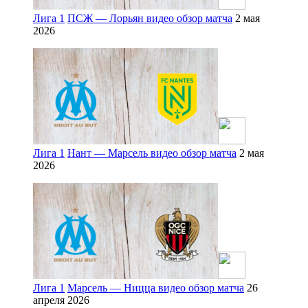
Лига 1
ПСЖ — Лорьян видео обзор матча
2 мая
2026
Лига 1
Нант — Марсель видео обзор матча
2 мая
2026
Лига 1
Марсель — Ницца видео обзор матча
26
апреля 2026