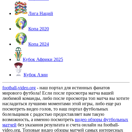
Лига Наций
Копа 2020
Копа 2024
Кубок Африки 2025
Кубок Азии
football-video.org
- наш портал для истинных фанатов
мирового футбола! Если после просмотра матча вашей
любимой команды, либо после просмотра топ матча вы хотите
насладиться лучшими моментами этой игры, либо еще раз
посмотреть видео голов, то наш портал футбольных
болельщиков с радостью предоставляет вам такую
возможность, а именно посмотреть
видео обзоры футбольных
матчей
без указания результата и счета онлайн на football-
video.org. Топовые видео обзоры матчей самых интересных