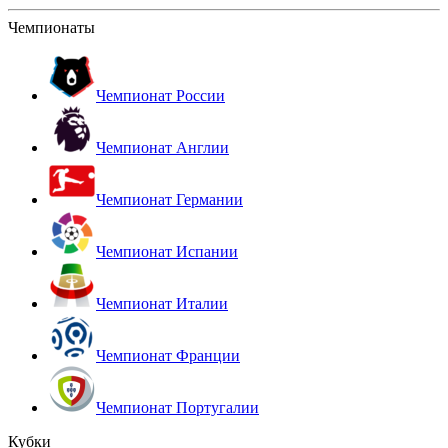
Чемпионаты
Чемпионат России
Чемпионат Англии
Чемпионат Германии
Чемпионат Испании
Чемпионат Италии
Чемпионат Франции
Чемпионат Португалии
Кубки