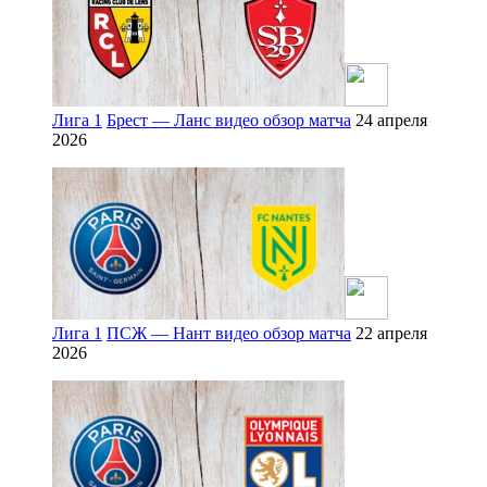
Лига 1
Брест — Ланс видео обзор матча
24 апреля
2026
Лига 1
ПСЖ — Нант видео обзор матча
22 апреля
2026