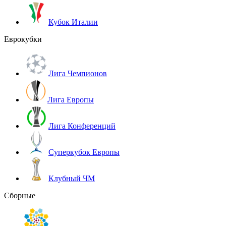
Кубок Италии
Еврокубки
Лига Чемпионов
Лига Европы
Лига Конференций
Суперкубок Европы
Клубный ЧМ
Сборные