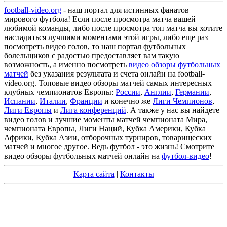
football-video.org
- наш портал для истинных фанатов
мирового футбола! Если после просмотра матча вашей
любимой команды, либо после просмотра топ матча вы хотите
насладиться лучшими моментами этой игры, либо еще раз
посмотреть видео голов, то наш портал футбольных
болельщиков с радостью предоставляет вам такую
возможность, а именно посмотреть
видео обзоры футбольных
матчей
без указания результата и счета онлайн на football-
video.org. Топовые видео обзоры матчей самых интересных
клубных чемпионатов Европы:
России
,
Англии
,
Германии
,
Испании
,
Италии
,
Франции
и конечно же
Лиги Чемпионов
,
Лиги Европы
и
Лига конференций
. А также у нас вы найдете
видео голов и лучшие моменты матчей чемпионата Мира,
чемпионата Европы, Лиги Наций, Кубка Америки, Кубка
Африки, Кубка Азии, отборочных турниров, товарищеских
матчей и многое другое. Ведь футбол - это жизнь! Смотрите
видео обзоры футбольных матчей онлайн на
футбол-видео
!
Карта сайта
|
Контакты