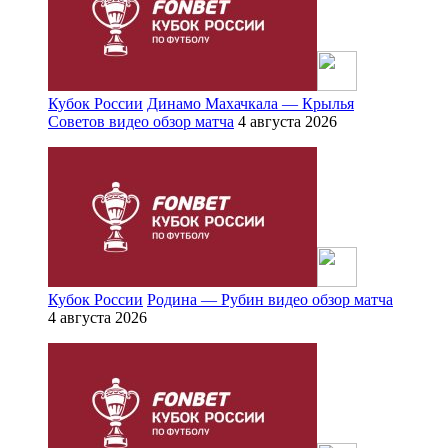
Кубок России
Динамо Махачкала — Крылья
Советов видео обзор матча
4 августа 2026
Кубок России
Родина — Рубин видео обзор матча
4 августа 2026