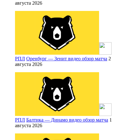
августа 2026
РПЛ
Оренбург — Зенит видео обзор матча
2
августа 2026
РПЛ
Балтика — Динамо видео обзор матча
1
августа 2026