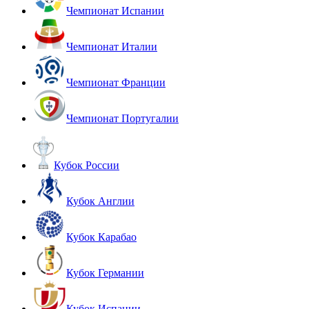
Чемпионат Испании
Чемпионат Италии
Чемпионат Франции
Чемпионат Португалии
Кубок России
Кубок Англии
Кубок Карабао
Кубок Германии
Кубок Испании