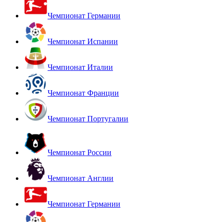
Чемпионат Германии
Чемпионат Испании
Чемпионат Италии
Чемпионат Франции
Чемпионат Португалии
Чемпионат России
Чемпионат Англии
Чемпионат Германии